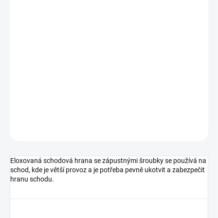
cena:
MŮŽEME
DORUČIT DO:
10.8.2026
MOŽNOSTI
DORUČENÍ
−
+
Přidat do košíku
DETAILNÍ INFORMACE
ZEPTAT SE
HLÍDAT
Eloxovaná schodová hrana se zápustnými šroubky se používá na
schod, kde je větší provoz a je potřeba pevně ukotvit a zabezpečit
hranu schodu.