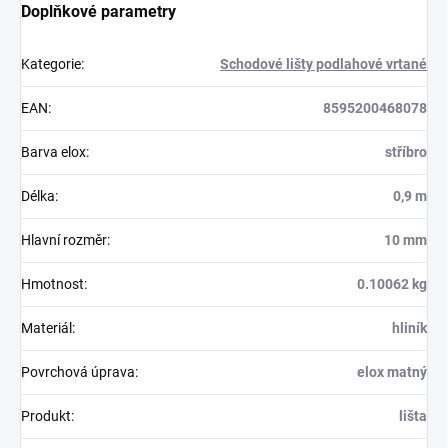
Doplňkové parametry
Kategorie
:
Schodové lišty podlahové vrtané
EAN
:
8595200468078
Barva elox
:
stříbro
Délka
:
0,9 m
Hlavní rozměr
:
10 mm
Hmotnost
:
0.10062 kg
Materiál
:
hliník
Povrchová úprava
:
elox matný
Produkt
:
lišta