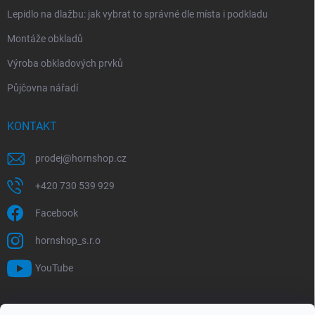
Lepidlo na dlažbu: jak vybrat to správné dle místa i podkladu
Montáže obkladů
Výroba obkladových prvků
Půjčovna nářadí
KONTAKT
prodej
@
hornshop.cz
+420 730 539 929
Facebook
hornshop_s.r.o
YouTube
VYHLEDÁVÁNÍ