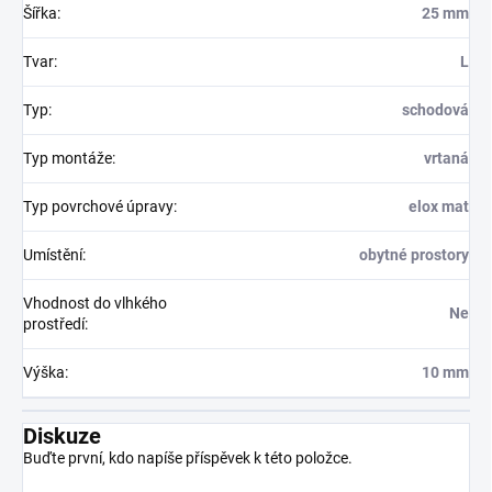
Šířka
:
25 mm
Tvar
:
L
Typ
:
schodová
Typ montáže
:
vrtaná
Typ povrchové úpravy
:
elox mat
Umístění
:
obytné prostory
Vhodnost do vlhkého
Ne
prostředí
:
Výška
:
10 mm
Diskuze
Buďte první, kdo napíše příspěvek k této položce.