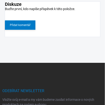
Diskuze
Buďte první, kdo napíše příspěvek k této položce.
Přidat komentář
Z
á
p
a
t
í
ODEBÍRAT NEWSLETTER
Vložte svůj e-mail a my vám budeme zasílat informace o nových
produktech na našem e-shopu.