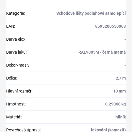
Kategorie
:
Schodové lišty podlahové samolepící
EAN
:
8595200550063
Barva elox
:
-
Barva laku
:
RAL9005M - černá matná
Dekor/masiv
:
-
Délka
:
2,7 m
Hlavní rozměr
:
10 mm
Hmotnost
:
0.29068 kg
Materiál
:
hliník
Povrchová úprava
:
lakování (komaxit)