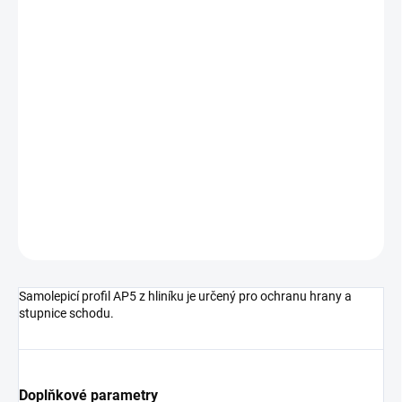
cena:
MŮŽEME
DORUČIT DO:
11.8.2026
MOŽNOSTI
DORUČENÍ
−
+
Přidat do košíku
DETAILNÍ INFORMACE
ZEPTAT SE
HLÍDAT
Samolepicí profil AP5 z hliníku je určený pro ochranu hrany a
stupnice schodu.
Doplňkové parametry