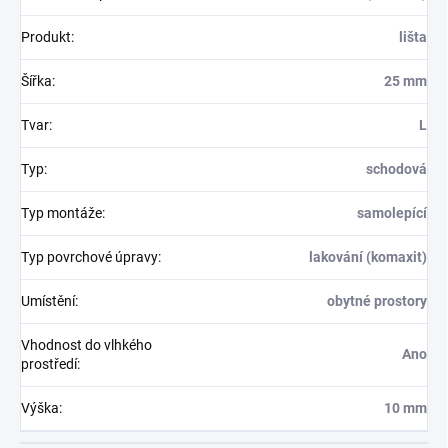
Produkt
:
lišta
Šířka
:
25 mm
Tvar
:
L
Typ
:
schodová
Typ montáže
:
samolepící
Typ povrchové úpravy
:
lakování (komaxit)
Umístění
:
obytné prostory
Vhodnost do vlhkého
Ano
prostředí
:
Výška
:
10 mm