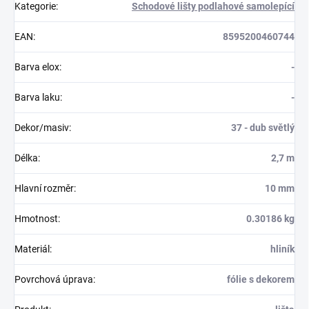
Kategorie
:
Schodové lišty podlahové samolepící
EAN
:
8595200460744
Barva elox
:
-
Barva laku
:
-
Dekor/masiv
:
37 - dub světlý
Délka
:
2,7 m
Hlavní rozměr
:
10 mm
Hmotnost
:
0.30186 kg
Materiál
:
hliník
Povrchová úprava
:
fólie s dekorem