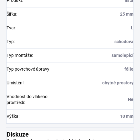
Produkt
:
lišta
Šířka
:
25 mm
Tvar
:
L
Typ
:
schodová
Typ montáže
:
samolepící
Typ povrchové úpravy
:
fólie
Umístění
:
obytné prostory
Vhodnost do vlhkého
Ne
prostředí
:
Výška
:
10 mm
Diskuze