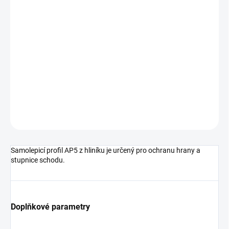
DORUČIT DO:
11.8.2026
MOŽNOSTI
DORUČENÍ
−
+
Přidat do košíku
DETAILNÍ INFORMACE
ZEPTAT SE
HLÍDAT
Samolepicí profil AP5 z hliníku je určený pro ochranu hrany a
stupnice schodu.
Doplňkové parametry