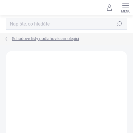
Přejít
na
obsah
Hledat
Schodové lišty podlahové samolepící
Podrobnosti hodnocení
Neohodnoceno