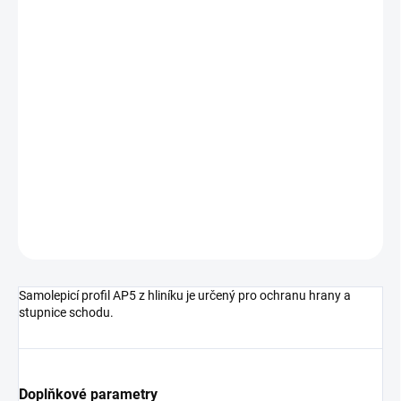
cena:
MŮŽEME
DORUČIT DO:
11.8.2026
MOŽNOSTI
DORUČENÍ
−
+
Přidat do košíku
DETAILNÍ INFORMACE
ZEPTAT SE
HLÍDAT
Samolepicí profil AP5 z hliníku je určený pro ochranu hrany a
stupnice schodu.
Doplňkové parametry