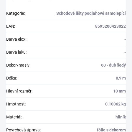
Kategorie
:
Schodové lišty podlahové samolepící
EAN
:
8595200423022
Barva elox
:
-
Barva laku
:
-
Dekor/masiv
:
60 - dub šedý
Délka
:
0,9 m
Hlavní rozměr
:
10 mm
Hmotnost
:
0.10062 kg
Materiál
:
hliník
Povrchová úprava
:
fólie s dekorem