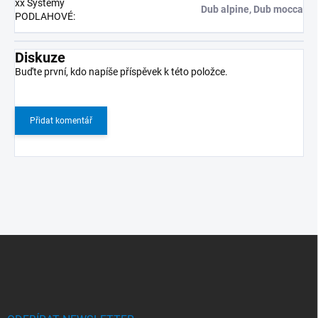
xx Systémy
Dub alpine, Dub mocca
PODLAHOVÉ
:
Diskuze
Buďte první, kdo napíše příspěvek k této položce.
Přidat komentář
Z
á
p
a
t