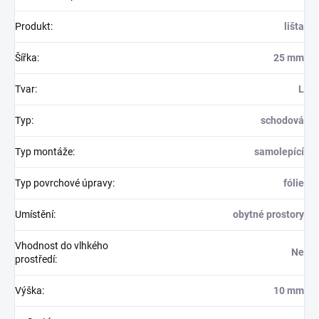
Produkt
:
lišta
Šířka
:
25 mm
Tvar
:
L
Typ
:
schodová
Typ montáže
:
samolepící
Typ povrchové úpravy
:
fólie
Umístění
:
obytné prostory
Vhodnost do vlhkého
Ne
prostředí
:
Výška
:
10 mm