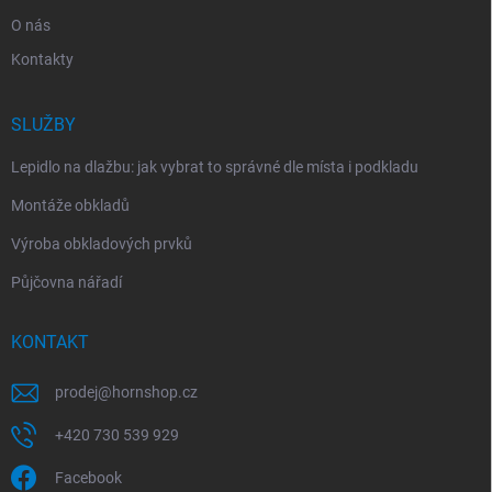
O nás
Kontakty
SLUŽBY
Lepidlo na dlažbu: jak vybrat to správné dle místa i podkladu
Montáže obkladů
Výroba obkladových prvků
Půjčovna nářadí
KONTAKT
prodej
@
hornshop.cz
+420 730 539 929
Facebook