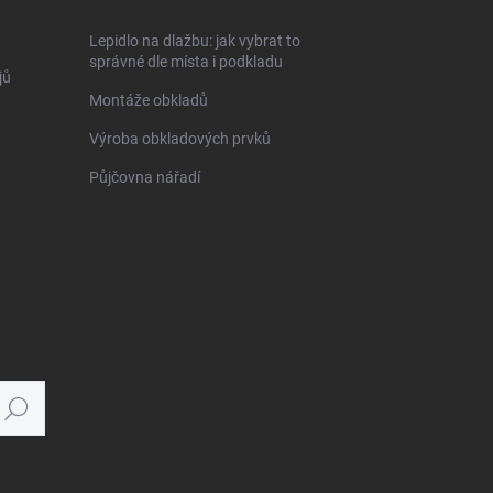
Lepidlo na dlažbu: jak vybrat to
správné dle místa i podkladu
jů
Montáže obkladů
Výroba obkladových prvků
Půjčovna nářadí
Hledat