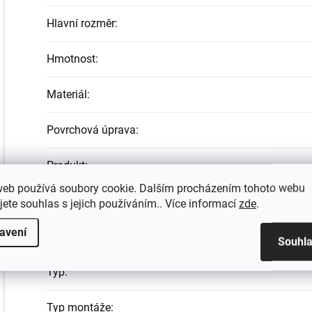
Hlavní rozměr
:
Hmotnost
:
Materiál
:
Povrchová úprava
:
Produkt
:
web používá soubory cookie. Dalším procházením tohoto webu
Šířka
:
jete souhlas s jejich používáním.. Více informací
zde
.
avení
Tvar
:
Souhl
Typ
:
Typ montáže
: