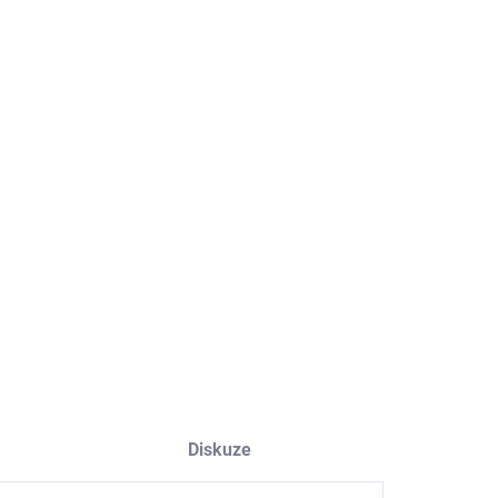
EME DORUČIT
8.2026
NOSTI DORUČENÍ
−
+
Přidat do košíku
ILNÍ INFORMACE
ZEPTAT SE
HLÍDAT
Diskuze