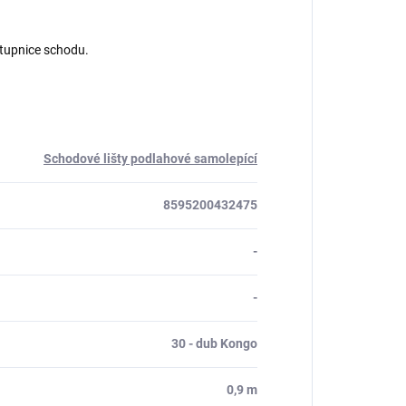
stupnice schodu.
Schodové lišty podlahové samolepící
8595200432475
-
-
30 - dub Kongo
0,9 m