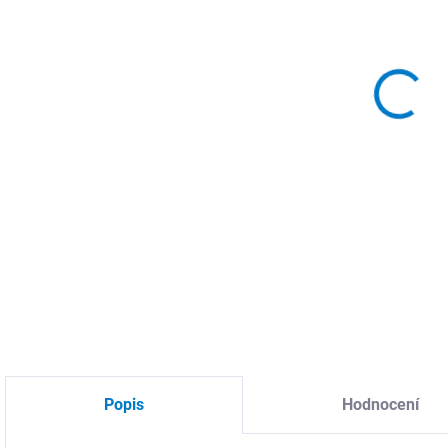
MŮŽ
DO:
10.
MOŽ
DETA
Popis
Hodnocení