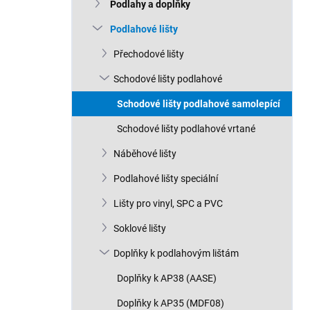
n
Podlahy a doplňky
n
Podlahové lišty
í
p
Přechodové lišty
a
n
Schodové lišty podlahové
e
Schodové lišty podlahové samolepící
l
Schodové lišty podlahové vrtané
Náběhové lišty
Podlahové lišty speciální
Lišty pro vinyl, SPC a PVC
Soklové lišty
Doplňky k podlahovým lištám
Doplňky k AP38 (AASE)
Doplňky k AP35 (MDF08)