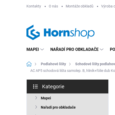
Přejít
Kontakty
O nás
Montáže obkladů
Výroba 
na
obsah
MAPEI
NAŘADÍ PRO OBKLADAČE
PO
Domů
Podlahové lišty
Schodové lišty podlaho
AC AP5 schodová lišta samolep. B, hliník+fólie dub Ko
P
Kategorie
o
Přeskočit
s
kategorie
t
Mapei
r
Nařadí pro obkladače
a