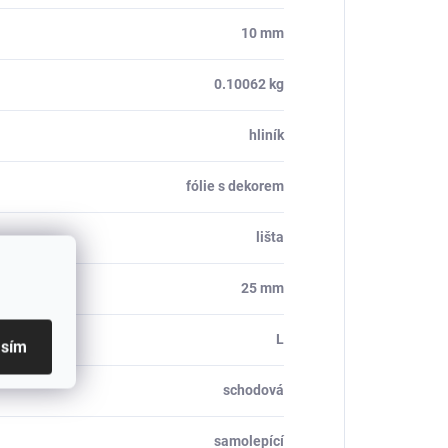
10 mm
0.10062 kg
hliník
fólie s dekorem
lišta
25 mm
L
asím
schodová
samolepící