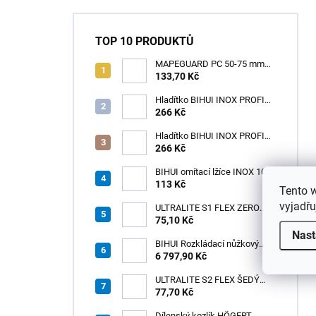
TOP 10 PRODUKTŮ
MAPEGUARD PC 50-75 mm
(1box=25ks) /1ks
133,70 Kč
Hladítko BIHUI INOX PROFI
280 x 120 mm zub 12mm -
266 Kč
měkká rukojeť
Hladítko BIHUI INOX PROFI
280 x 120 mm zub 3,2mm -
266 Kč
měkká rukojeť
BIHUI omítací lžíce INOX 100
× 110 mm – měkká
113 Kč
Tento 
ergonomická rukojeť
vyjadřu
ULTRALITE S1 FLEX ZERO
75,10 Kč
BÍLÝ NOVINKA/15kg
Nast
BIHUI Rozkládací nůžkový
pracovní stůl 221×113×73 cm
6 797,90 Kč
– hliníkový, nosnost 300 kg
ULTRALITE S2 FLEX ŠEDÝ
/15kg
77,70 Kč
Dílenský kozlík HÖGERT