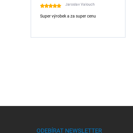
Jaroslav Valouch
Super výrobek a za super cenu
Z
á
p
a
ODEBÍRAT NEWSLETTER