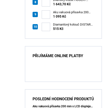
HT7G551
1 643,70 Kč
Aku vakuová přísavka 200
mm s LCD displejem (150 kg)
1 095 Kč
- HÖGERT HT3B355
Diamantový kotouč DISTAR
GREEN CUT
515 Kč
115x1,2/1,0x8x22,23 + PAD
Z60
PŘIJÍMÁME ONLINE PLATBY
POSLEDNÍ HODNOCENÍ PRODUKTŮ
Aku vakuová přísavka 200 mm s LCD displejem (150 kg) - HÖGERT HT3B355