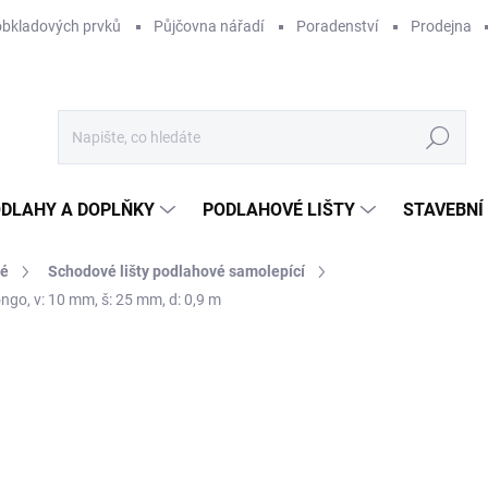
obkladových prvků
Půjčovna nářadí
Poradenství
Prodejna
Hledat
DLAHY A DOPLŇKY
PODLAHOVÉ LIŠTY
STAVEBNÍ
vé
Schodové lišty podlahové samolepící
ngo, v: 10 mm, š: 25 mm, d: 0,9 m
Neohodnoceno
Podrobnosti hodnocení
ZNAČKA:
ACARA PRAHA
2
185
Měr
SKL
cena