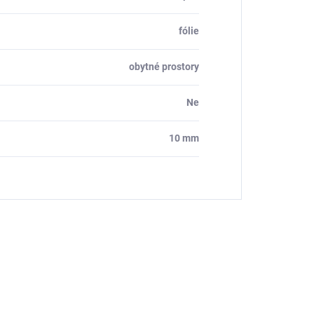
fólie
obytné prostory
Ne
10 mm