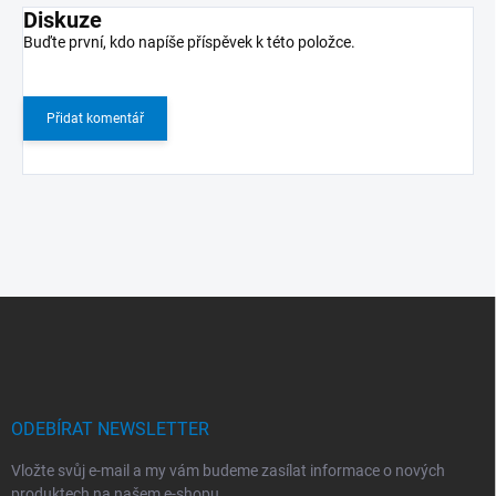
Diskuze
Buďte první, kdo napíše příspěvek k této položce.
Přidat komentář
Z
á
p
a
t
í
ODEBÍRAT NEWSLETTER
Vložte svůj e-mail a my vám budeme zasílat informace o nových
produktech na našem e-shopu.