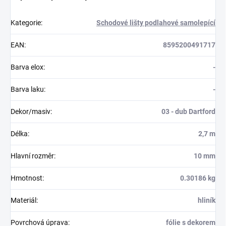
Kategorie
:
Schodové lišty podlahové samolepící
EAN
:
8595200491717
Barva elox
:
-
Barva laku
:
-
Dekor/masiv
:
03 - dub Dartford
Délka
:
2,7 m
Hlavní rozměr
:
10 mm
Hmotnost
:
0.30186 kg
Materiál
:
hliník
Povrchová úprava
:
fólie s dekorem