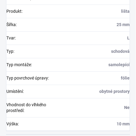
Produkt
:
lišta
Šířka
:
25 mm
Tvar
:
L
Typ
:
schodová
Typ montáže
:
samolepící
Typ povrchové úpravy
:
fólie
Umístění
:
obytné prostory
Vhodnost do vlhkého
Ne
prostředí
:
Výška
:
10 mm