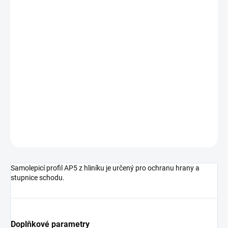
cena:
MŮŽEME
DORUČIT DO:
11.8.2026
MOŽNOSTI
DORUČENÍ
−
+
Přidat do košíku
DETAILNÍ INFORMACE
ZEPTAT SE
HLÍDAT
Samolepicí profil AP5 z hliníku je určený pro ochranu hrany a
stupnice schodu.
Doplňkové parametry