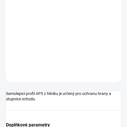
cena:
MŮŽEME
DORUČIT DO:
10.8.2026
MOŽNOSTI
DORUČENÍ
−
+
Přidat do košíku
DETAILNÍ INFORMACE
ZEPTAT SE
HLÍDAT
Samolepicí profil AP5 z hliníku je určený pro ochranu hrany a
stupnice schodu.
Doplňkové parametry