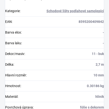
Kategorie
:
Schodové lišty podlahové samolepící
EAN
:
8595200409842
Barva elox
:
-
Barva laku
:
-
Dekor/masiv
:
11 - buk
Délka
:
2,7 m
Hlavní rozměr
:
10 mm
Hmotnost
:
0.30186 kg
Materiál
:
hliník
Povrchová úprava
:
fólie s dekorem