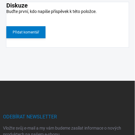
Diskuze
Buďte první, kdo napíše příspěvek k této položce.
Přidat komentář
Z
á
p
a
t
í
ODEBÍRAT NEWSLETTER
Vložte svůj e-mail a my vám budeme zasílat informace o nových
produktech na našem e-shopu.