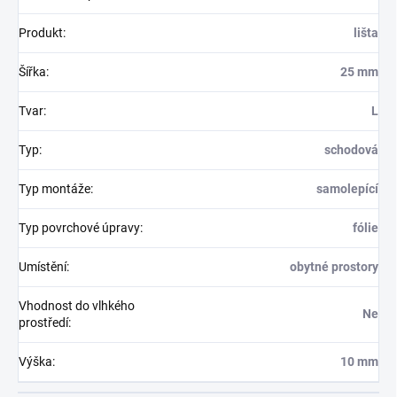
Produkt
:
lišta
Šířka
:
25 mm
Tvar
:
L
Typ
:
schodová
Typ montáže
:
samolepící
Typ povrchové úpravy
:
fólie
Umístění
:
obytné prostory
Vhodnost do vlhkého
Ne
prostředí
:
Výška
:
10 mm