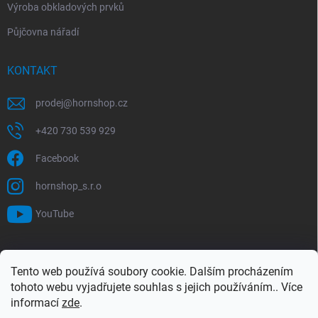
Výroba obkladových prvků
Půjčovna nářadí
KONTAKT
prodej
@
hornshop.cz
+420 730 539 929
Facebook
hornshop_s.r.o
YouTube
VYHLEDÁVÁNÍ
Tento web používá soubory cookie. Dalším procházením
tohoto webu vyjadřujete souhlas s jejich používáním.. Více
Hledat
informací
zde
.