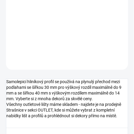
cena:
MOŽNOSTI
DORUČENÍ
−
+
Přidat do košíku
DETAILNÍ INFORMACE
ZEPTAT SE
HLÍDAT
Samolepicí hliníkový profil se používá na plynulý přechod mezi
podlahami se šířkou 30 mm pro výškový rozdíl maximálně do 9
mm a se šířkou 40 mm s výškovým rozdílem maximálně do 14
mm. Vyberte si z mnoha dekorů za skvělé ceny.
Všechny outletové lišty máme skladem - najdete je na prodejně
Strašnice v sekci OUTLET, kde si můžete vybrat z kompletní
nabídky lišt a profilů a prohlédnout si dekory přímo na místě.