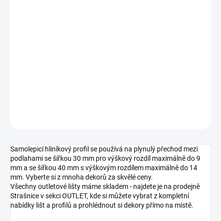
DORUČIT DO:
11.8.2026
MOŽNOSTI
DORUČENÍ
−
+
Přidat do košíku
DETAILNÍ INFORMACE
ZEPTAT SE
HLÍDAT
Samolepicí hliníkový profil se používá na plynulý přechod mezi
podlahami se šířkou 30 mm pro výškový rozdíl maximálně do 9
mm a se šířkou 40 mm s výškovým rozdílem maximálně do 14
mm. Vyberte si z mnoha dekorů za skvělé ceny.
Všechny outletové lišty máme skladem - najdete je na prodejně
Strašnice v sekci OUTLET, kde si můžete vybrat z kompletní
nabídky lišt a profilů a prohlédnout si dekory přímo na místě.