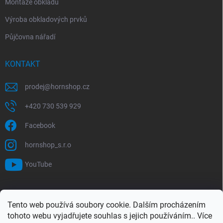
Montáže obkladů
Výroba obkladových prvků
Půjčovna nářadí
KONTAKT
prodej
@
hornshop.cz
+420 730 539 929
Facebook
hornshop_s.r.o
YouTube
VYHLEDÁVÁNÍ
Tento web používá soubory cookie. Dalším procházením
tohoto webu vyjadřujete souhlas s jejich používáním.. Více
Hledat