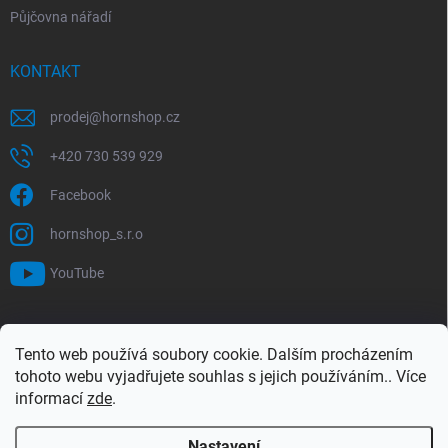
Půjčovna nářadí
KONTAKT
prodej
@
hornshop.cz
+420 730 539 929
Facebook
hornshop_s.r.o
YouTube
VYHLEDÁVÁNÍ
Tento web používá soubory cookie. Dalším procházením
tohoto webu vyjadřujete souhlas s jejich používáním.. Více
Hledat
informací
zde
.
Nastavení