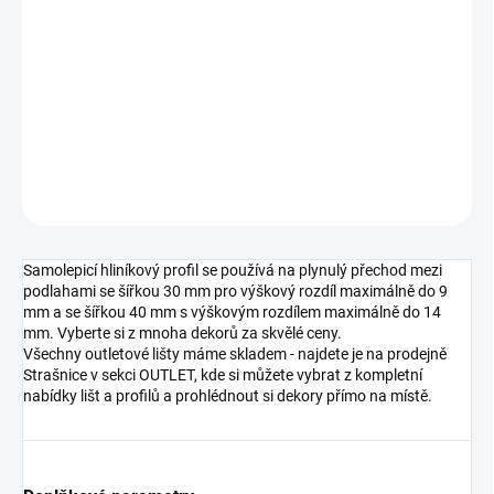
MOŽNOSTI
DORUČENÍ
−
+
Přidat do košíku
DETAILNÍ INFORMACE
ZEPTAT SE
HLÍDAT
Samolepicí hliníkový profil se používá na plynulý přechod mezi
podlahami se šířkou 30 mm pro výškový rozdíl maximálně do 9
mm a se šířkou 40 mm s výškovým rozdílem maximálně do 14
mm. Vyberte si z mnoha dekorů za skvělé ceny.
Všechny outletové lišty máme skladem - najdete je na prodejně
Strašnice v sekci OUTLET, kde si můžete vybrat z kompletní
nabídky lišt a profilů a prohlédnout si dekory přímo na místě.