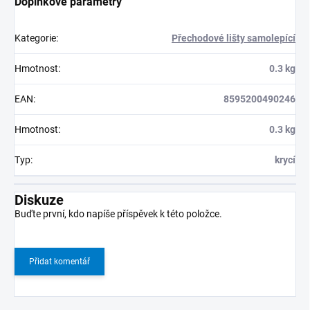
Doplňkové parametry
Kategorie
:
Přechodové lišty samolepící
Hmotnost
:
0.3 kg
EAN
:
8595200490246
Hmotnost
:
0.3 kg
Typ
:
krycí
Diskuze
Buďte první, kdo napíše příspěvek k této položce.
Přidat komentář