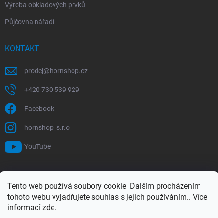
Výroba obkladových prvků
Půjčovna nářadí
KONTAKT
prodej
@
hornshop.cz
+420 730 539 929
Facebook
hornshop_s.r.o
YouTube
VYHLEDÁVÁNÍ
Tento web používá soubory cookie. Dalším procházením
tohoto webu vyjadřujete souhlas s jejich používáním.. Více
Hledat
informací
zde
.