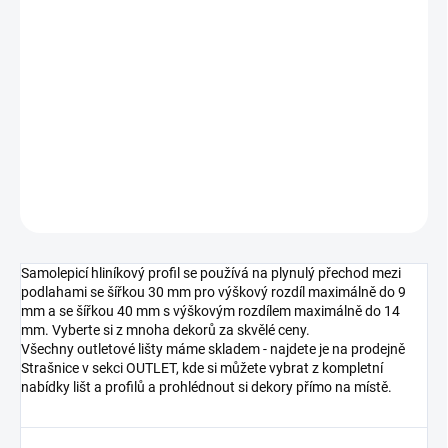
cena:
MOŽNOSTI
DORUČENÍ
−
+
Přidat do košíku
DETAILNÍ INFORMACE
ZEPTAT SE
HLÍDAT
Samolepicí hliníkový profil se používá na plynulý přechod mezi
podlahami se šířkou 30 mm pro výškový rozdíl maximálně do 9
mm a se šířkou 40 mm s výškovým rozdílem maximálně do 14
mm. Vyberte si z mnoha dekorů za skvělé ceny.
Všechny outletové lišty máme skladem - najdete je na prodejně
Strašnice v sekci OUTLET, kde si můžete vybrat z kompletní
nabídky lišt a profilů a prohlédnout si dekory přímo na místě.