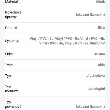
Materiál
:
hliník
Povrchová
lakování (komaxit)
úprava
:
Produkt
:
lišta
Vinyl / PVC - 5b, Vinyl / PVC - 5a, Vinyl / PVC - 4b,
Systémy
:
Vinyl / PVC - 4a, Vinyl / PVC - 22, Vinyl / PV
Šířka
:
40 mm
Tvar
:
oblá
Typ
:
přechodová
Typ
samolepící
montáže
:
Typ
povrchové
lakování (komaxit)