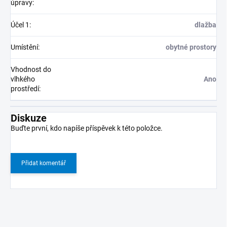
úpravy
:
Účel 1
:
dlažba
Umístění
:
obytné prostory
Vhodnost do
vlhkého
Ano
prostředí
:
Diskuze
Buďte první, kdo napíše příspěvek k této položce.
Přidat komentář