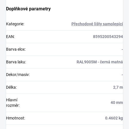
Doplňkové parametry
Kategorie
:
Přechodové lišty samolepící
EAN
:
8595200543294
Barva elox
:
-
Barva laku
:
RAL9005M - černá matná
Dekor/masiv
:
-
Délka
:
2,7 m
Hlavní
40 mm
rozměr
:
Hmotnost
:
0.4602 kg