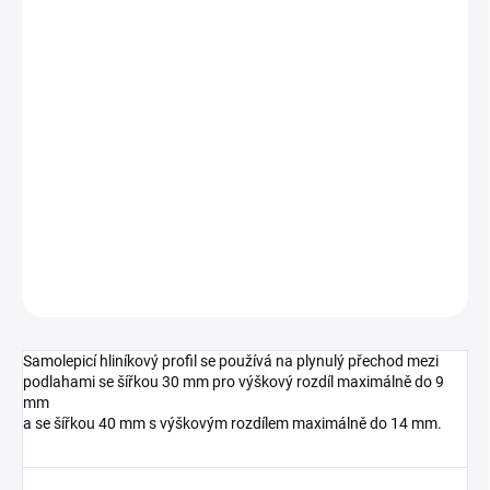
cena:
MŮŽEME
DORUČIT DO:
11.8.2026
MOŽNOSTI
DORUČENÍ
−
+
Přidat do košíku
DETAILNÍ INFORMACE
ZEPTAT SE
HLÍDAT
Samolepicí hliníkový profil se používá na plynulý přechod mezi
podlahami se šířkou 30 mm pro výškový rozdíl maximálně do 9
mm
a se šířkou 40 mm s výškovým rozdílem maximálně do 14 mm.