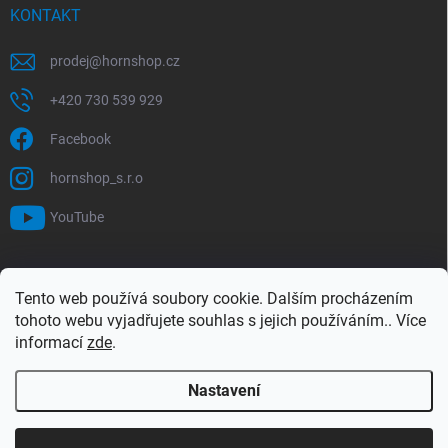
KONTAKT
prodej
@
hornshop.cz
+420 730 539 929
Facebook
hornshop_s.r.o
YouTube
VYHLEDÁVÁNÍ
Tento web používá soubory cookie. Dalším procházením
tohoto webu vyjadřujete souhlas s jejich používáním.. Více
Hledat
informací
zde
.
Nastavení
Copyright 2026
Hornshop
. Všechna práva vyhrazena.
Upravit nastavení
cookies