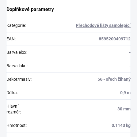
Doplňkové parametry
Kategorie
:
Přechodové lišty samolepící
EAN
:
8595200409712
Barva elox
:
-
Barva laku
:
-
Dekor/masiv
:
56 - ořech žíhaný
Délka
:
0,9 m
Hlavní
30 mm
rozměr
:
Hmotnost
:
0.1143 kg