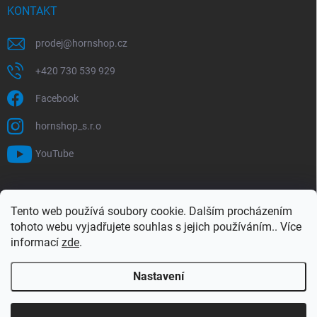
KONTAKT
prodej
@
hornshop.cz
+420 730 539 929
Facebook
hornshop_s.r.o
YouTube
VYHLEDÁVÁNÍ
Tento web používá soubory cookie. Dalším procházením
tohoto webu vyjadřujete souhlas s jejich používáním.. Více
Hledat
informací
zde
.
Nastavení
Copyright 2026
Hornshop
. Všechna práva vyhrazena.
Upravit nastavení
cookies