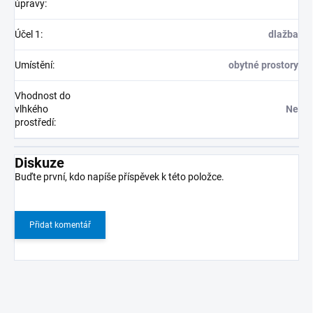
úpravy
:
Účel 1
:
dlažba
Umístění
:
obytné prostory
Vhodnost do
vlhkého
Ne
prostředí
:
Diskuze
Buďte první, kdo napíše příspěvek k této položce.
Přidat komentář