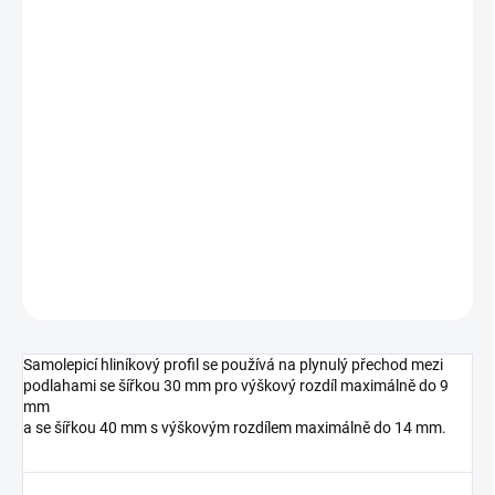
cena:
MŮŽEME
DORUČIT DO:
10.8.2026
MOŽNOSTI
DORUČENÍ
−
+
Přidat do košíku
DETAILNÍ INFORMACE
ZEPTAT SE
HLÍDAT
Samolepicí hliníkový profil se používá na plynulý přechod mezi
podlahami se šířkou 30 mm pro výškový rozdíl maximálně do 9
mm
a se šířkou 40 mm s výškovým rozdílem maximálně do 14 mm.