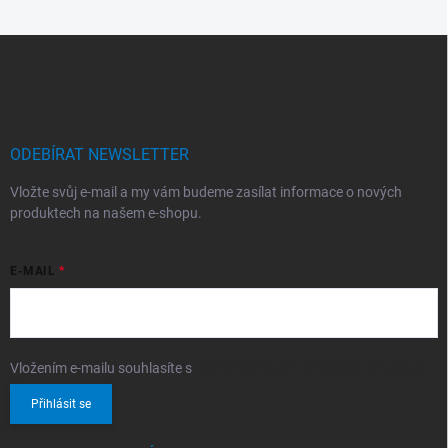
Z
á
p
a
t
í
ODEBÍRAT NEWSLETTER
Vložte svůj e-mail a my vám budeme zasílat informace o nových
produktech na našem e-shopu.
E-MAIL
Vložením e-mailu souhlasíte s
podmínkami ochrany osobních údajů
Přihlásit se