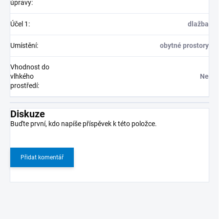
úpravy
:
Účel 1
:
dlažba
Umístění
:
obytné prostory
Vhodnost do
vlhkého
Ne
prostředí
:
Diskuze
Buďte první, kdo napíše příspěvek k této položce.
Přidat komentář