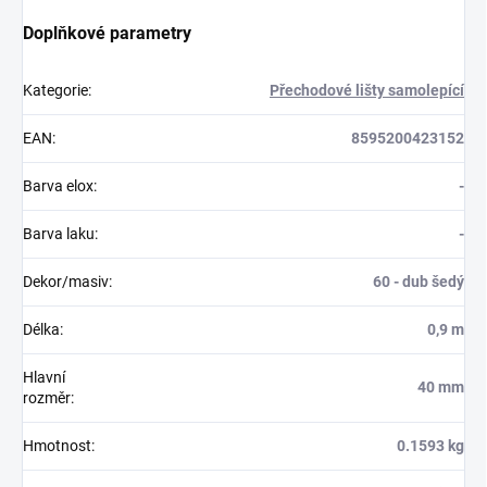
Doplňkové parametry
Kategorie
:
Přechodové lišty samolepící
EAN
:
8595200423152
Barva elox
:
-
Barva laku
:
-
Dekor/masiv
:
60 - dub šedý
Délka
:
0,9 m
Hlavní
40 mm
rozměr
:
Hmotnost
:
0.1593 kg