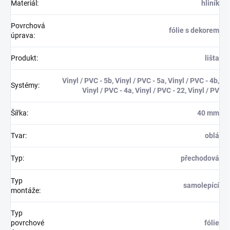
Materiál
:
hliník
Povrchová
fólie s dekorem
úprava
:
Produkt
:
lišta
Vinyl / PVC - 5b, Vinyl / PVC - 5a, Vinyl / PVC - 4b,
Systémy
:
Vinyl / PVC - 4a, Vinyl / PVC - 22, Vinyl / PV
Šířka
:
40 mm
Tvar
:
oblá
Typ
:
přechodová
Typ
samolepící
montáže
:
Typ
povrchové
fólie