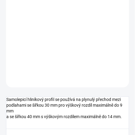
cena:
MŮŽEME
DORUČIT DO:
7.8.2026
MOŽNOSTI
DORUČENÍ
−
+
Přidat do košíku
DETAILNÍ INFORMACE
ZEPTAT SE
HLÍDAT
Samolepicí hliníkový profil se používá na plynulý přechod mezi
podlahami se šířkou 30 mm pro výškový rozdíl maximálně do 9
mm
a se šířkou 40 mm s výškovým rozdílem maximálně do 14 mm.