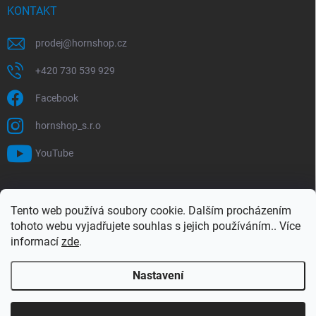
KONTAKT
prodej
@
hornshop.cz
+420 730 539 929
Facebook
hornshop_s.r.o
YouTube
VYHLEDÁVÁNÍ
Tento web používá soubory cookie. Dalším procházením
tohoto webu vyjadřujete souhlas s jejich používáním.. Více
Hledat
informací
zde
.
Nastavení
Copyright 2026
Hornshop
. Všechna práva vyhrazena.
Upravit nastavení
cookies