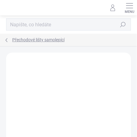
Přejít
na
obsah
Hledat
Přechodové lišty samolepící
Podrobnosti hodnocení
Neohodnoceno
ZNAČKA:
ACARA PRAHA S.R.O.