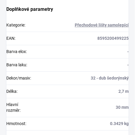
Doplňkové parametry
Kategorie
:
Přechodové lišty samolepící
EAN
:
8595200499225
Barva elox
:
-
Barva laku
:
-
Dekor/masiv
:
32 - dub šedorýnský
Délka
:
2,7 m
Hlavní
30 mm
rozměr
:
Hmotnost
:
0.3429 kg