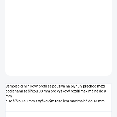
cena:
MŮŽEME
DORUČIT DO:
10.8.2026
MOŽNOSTI
DORUČENÍ
−
+
Přidat do košíku
DETAILNÍ INFORMACE
ZEPTAT SE
HLÍDAT
Samolepicí hliníkový profil se používá na plynulý přechod mezi
podlahami se šířkou 30 mm pro výškový rozdíl maximálně do 9
mm
a se šířkou 40 mm s výškovým rozdílem maximálně do 14 mm.