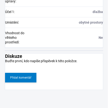
úpravy
:
Účel 1
:
dlažba
Umístění
:
obytné prostory
Vhodnost do
vlhkého
Ne
prostředí
:
Diskuze
Buďte první, kdo napíše příspěvek k této položce.
Přidat komentář