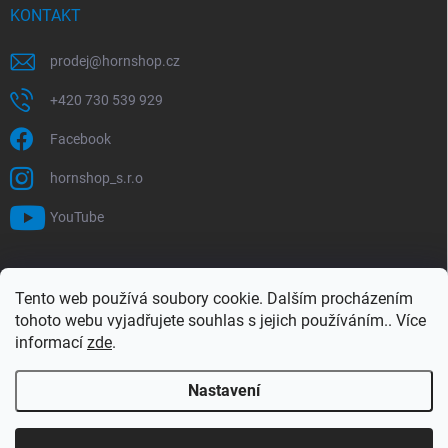
KONTAKT
prodej
@
hornshop.cz
+420 730 539 929
Facebook
hornshop_s.r.o
YouTube
VYHLEDÁVÁNÍ
Tento web používá soubory cookie. Dalším procházením
tohoto webu vyjadřujete souhlas s jejich používáním.. Více
Hledat
informací
zde
.
Nastavení
Copyright 2026
Hornshop
. Všechna práva vyhrazena.
Upravit nastavení
cookies