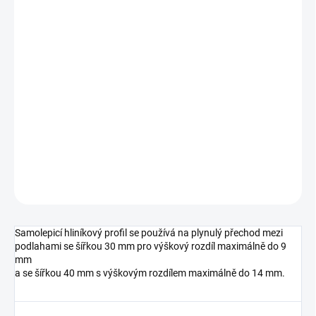
cena:
MŮŽEME
DORUČIT DO:
10.8.2026
MOŽNOSTI
DORUČENÍ
−
+
Přidat do košíku
DETAILNÍ INFORMACE
ZEPTAT SE
HLÍDAT
Samolepicí hliníkový profil se používá na plynulý přechod mezi
podlahami se šířkou 30 mm pro výškový rozdíl maximálně do 9
mm
a se šířkou 40 mm s výškovým rozdílem maximálně do 14 mm.