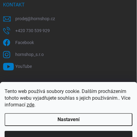
KONTAKT
prodej
@
hornshop.cz
+420 730 539 929
Facebook
hornshop_s.r.o
YouTube
VYHLEDÁVÁNÍ
Tento web používá soubory cookie. Dalším procházením
tohoto webu vyjadřujete souhlas s jejich používáním.. Více
Hledat
informací
zde
.
Nastavení
Copyright 2026
Hornshop
. Všechna práva vyhrazena.
Upravit nastavení
cookies