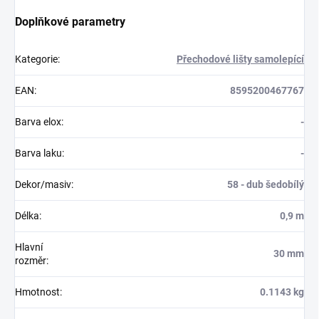
Doplňkové parametry
Kategorie
:
Přechodové lišty samolepící
EAN
:
8595200467767
Barva elox
:
-
Barva laku
:
-
Dekor/masiv
:
58 - dub šedobílý
Délka
:
0,9 m
Hlavní
30 mm
rozměr
:
Hmotnost
:
0.1143 kg