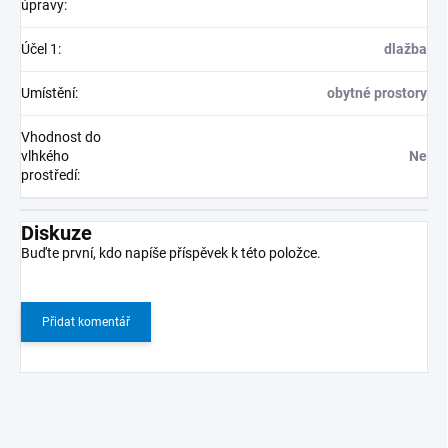
úpravy
:
Účel 1
:
dlažba
Umístění
:
obytné prostory
Vhodnost do
vlhkého
Ne
prostředí
:
Diskuze
Buďte první, kdo napíše příspěvek k této položce.
Přidat komentář