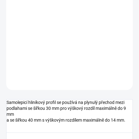
cena:
MŮŽEME
DORUČIT DO:
10.8.2026
MOŽNOSTI
DORUČENÍ
−
+
Přidat do košíku
DETAILNÍ INFORMACE
ZEPTAT SE
HLÍDAT
Samolepicí hliníkový profil se používá na plynulý přechod mezi
podlahami se šířkou 30 mm pro výškový rozdíl maximálně do 9
mm
a se šířkou 40 mm s výškovým rozdílem maximálně do 14 mm.