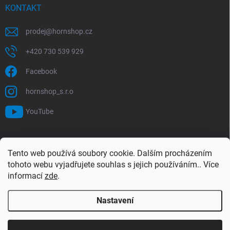
KONTAKT
prodej
@
hornshop.cz
+420 730 539 929
Facebook
hornshop_s.r.o
YouTube
VYHLEDÁVÁNÍ
Tento web používá soubory cookie. Dalším procházením
tohoto webu vyjadřujete souhlas s jejich používáním.. Více
Hledat
informací
zde
.
Nastavení
Copyright 2026
Hornshop
. Všechna práva vyhrazena.
Upravit nastavení
cookies