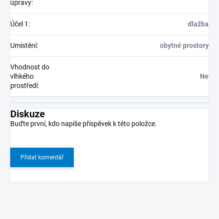
úpravy
:
Účel 1
:
dlažba
Umístění
:
obytné prostory
Vhodnost do
vlhkého
Ne
prostředí
:
Diskuze
Buďte první, kdo napíše příspěvek k této položce.
Přidat komentář