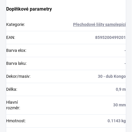
Doplňkové parametry
Kategorie
:
Přechodové lišty samolepící
EAN
:
8595200499201
Barva elox
:
-
Barva laku
:
-
Dekor/masiv
:
30 - dub Kongo
Délka
:
0,9 m
Hlavní
30 mm
rozměr
:
Hmotnost
:
0.1143 kg