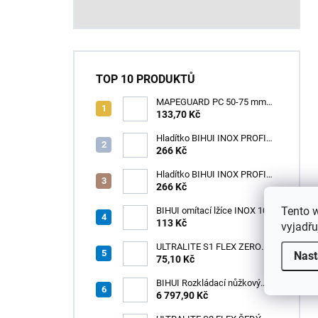
TOP 10 PRODUKTŮ
MAPEGUARD PC 50-75 mm
(1box=25ks) /1ks
133,70 Kč
Hladítko BIHUI INOX PROFI
280 x 120 mm zub 12mm -
266 Kč
měkká rukojeť
Hladítko BIHUI INOX PROFI
280 x 120 mm zub 3,2mm -
266 Kč
měkká rukojeť
Tento 
BIHUI omítací lžíce INOX 100
× 110 mm – měkká
113 Kč
vyjadřu
ergonomická rukojeť
ULTRALITE S1 FLEX ZERO
Nast
75,10 Kč
BÍLÝ NOVINKA/15kg
BIHUI Rozkládací nůžkový
pracovní stůl 221×113×73 cm
6 797,90 Kč
– hliníkový, nosnost 300 kg