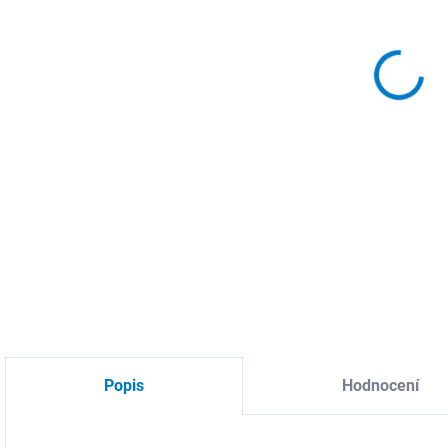
DO:
10.
MOŽ
DETA
Popis
Hodnocení