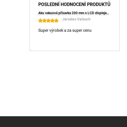
POSLEDNÍ HODNOCENÍ PRODUKTŮ
Aku vakuová přísavka 200 mm s LCD displejem (150 kg) - HÖGERT HT3B355
Jaroslav Valouch
Super výrobek a za super cenu
Z
á