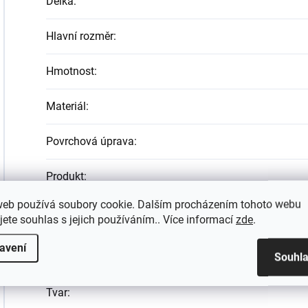
Délka
:
Hlavní rozměr
:
Hmotnost
:
Materiál
:
Povrchová úprava
:
Produkt
:
web používá soubory cookie. Dalším procházením tohoto webu
Vinyl / PVC - 5b, Vinyl / PVC - 5a,
Systémy
:
jete souhlas s jejich používáním.. Více informací
zde
.
avení
Souhl
Šířka
:
Tvar
: