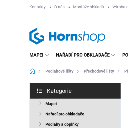
Přejít
Kontakty
O nás
Montáže obkladů
Výroba 
na
obsah
MAPEI
NAŘADÍ PRO OBKLADAČE
PO
Domů
Podlahové lišty
Přechodové lišty
P
P
Kategorie
o
Přeskočit
s
kategorie
t
Mapei
r
Nařadí pro obkladače
a
n
Podlahy a doplňky