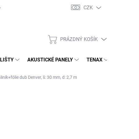
CZK
PRÁZDNÝ KOŠÍK
NÁKUPNÍ
KOŠÍK
 LIŠTY
AKUSTICKÉ PANELY
TENAX
TERASY
iník+fólie dub Denver, š: 30 mm, d: 2,7 m
 S.R.O.
99,30 Kč
/ ks
 Kč bez DPH
ná
ADEM ( EXTERNÍ SKLAD )
(10 KS)
:
EME DORUČIT