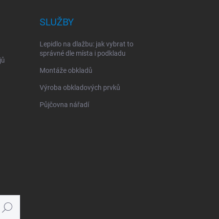
SLUŽBY
Lepidlo na dlažbu: jak vybrat to
správné dle místa i podkladu
jů
Montáže obkladů
Výroba obkladových prvků
Půjčovna nářadí
Hledat