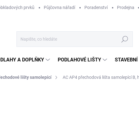
obkladových prvků
Půjčovna nářadí
Poradenství
Prodejna
Hledat
DLAHY A DOPLŇKY
PODLAHOVÉ LIŠTY
STAVEBNÍ
řechodové lišty samolepící
AC AP4 přechodová lišta samolepící B, hl
Neohodnoceno
Podrobnosti hodnocení
ZNAČKA:
ACARA PRAHA
3
330
Měr
SKL
cena
MŮŽ