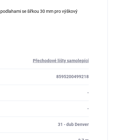
zi podlahami se šířkou 30 mm pro výškový
.
Přechodové lišty samolepící
8595200499218
-
-
31 - dub Denver