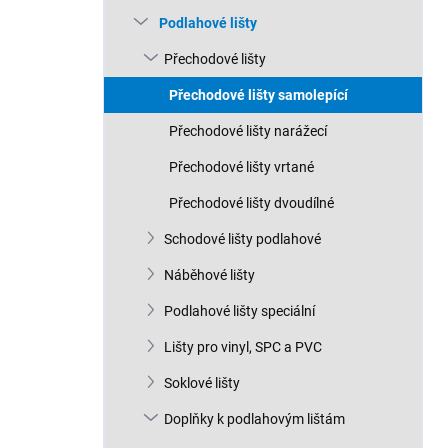
n
Podlahové lišty
í
p
Přechodové lišty
a
n
Přechodové lišty samolepící
e
Přechodové lišty narážecí
l
Přechodové lišty vrtané
Přechodové lišty dvoudílné
Schodové lišty podlahové
Náběhové lišty
Podlahové lišty speciální
Lišty pro vinyl, SPC a PVC
Soklové lišty
Doplňky k podlahovým lištám