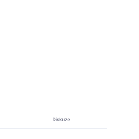
8.2026
NOSTI DORUČENÍ
−
+
Přidat do košíku
ILNÍ INFORMACE
ZEPTAT SE
HLÍDAT
Diskuze