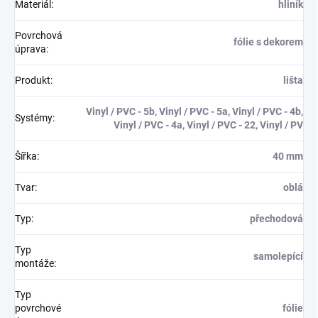
Materiál
:
hliník
Povrchová
fólie s dekorem
úprava
:
Produkt
:
lišta
Vinyl / PVC - 5b, Vinyl / PVC - 5a, Vinyl / PVC - 4b,
Systémy
:
Vinyl / PVC - 4a, Vinyl / PVC - 22, Vinyl / PV
Šířka
:
40 mm
Tvar
:
oblá
Typ
:
přechodová
Typ
samolepící
montáže
:
Typ
povrchové
fólie