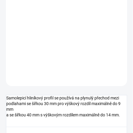
cena:
MŮŽEME
DORUČIT DO:
10.8.2026
MOŽNOSTI
DORUČENÍ
−
+
Přidat do košíku
DETAILNÍ INFORMACE
ZEPTAT SE
HLÍDAT
Samolepicí hliníkový profil se používá na plynulý přechod mezi
podlahami se šířkou 30 mm pro výškový rozdíl maximálně do 9
mm
a se šířkou 40 mm s výškovým rozdílem maximálně do 14 mm.