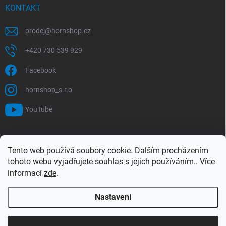
KONTAKT
prodej
@
hornshop.cz
+420 730 539 929
Facebook
hornshop_s.r.o
YouTube
VYHLEDÁVÁNÍ
Tento web používá soubory cookie. Dalším procházením
tohoto webu vyjadřujete souhlas s jejich používáním.. Více
Hledat
informací
zde
.
Nastavení
Copyright 2026
Hornshop
. Všechna práva vyhrazena.
Upravit nastavení
cookies