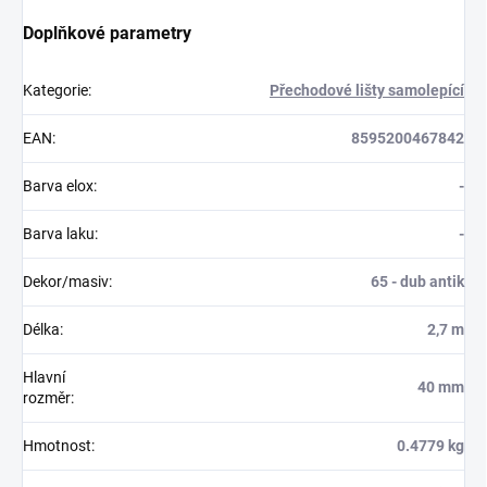
Doplňkové parametry
Kategorie
:
Přechodové lišty samolepící
EAN
:
8595200467842
Barva elox
:
-
Barva laku
:
-
Dekor/masiv
:
65 - dub antik
Délka
:
2,7 m
Hlavní
40 mm
rozměr
:
Hmotnost
:
0.4779 kg