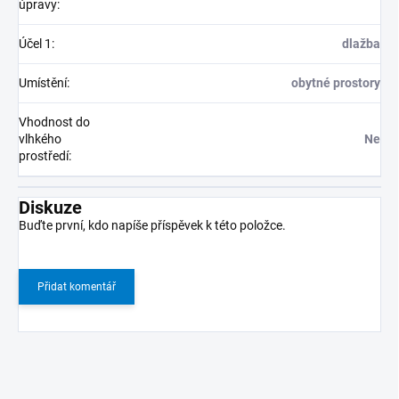
úpravy
:
Účel 1
:
dlažba
Umístění
:
obytné prostory
Vhodnost do
vlhkého
Ne
prostředí
:
Diskuze
Buďte první, kdo napíše příspěvek k této položce.
Přidat komentář