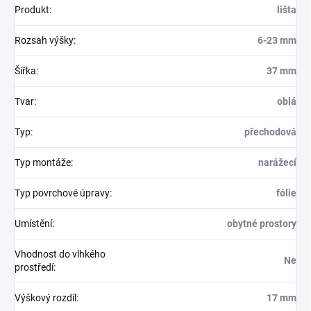
Produkt
:
lišta
Rozsah výšky
:
6-23 mm
Šířka
:
37 mm
Tvar
:
oblá
Typ
:
přechodová
Typ montáže
:
narážecí
Typ povrchové úpravy
:
fólie
Umístění
:
obytné prostory
Vhodnost do vlhkého
Ne
prostředí
:
Výškový rozdíl
:
17 mm