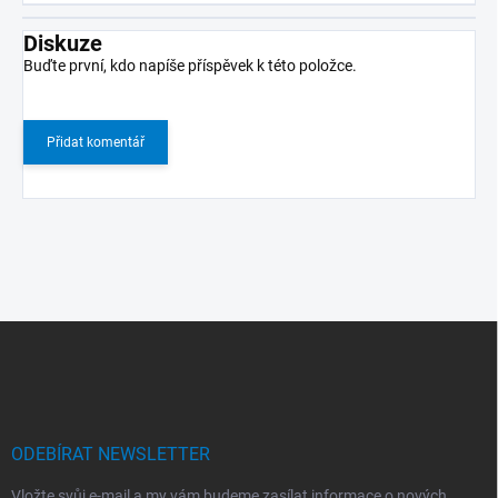
Diskuze
Buďte první, kdo napíše příspěvek k této položce.
Přidat komentář
Z
á
p
a
t
í
ODEBÍRAT NEWSLETTER
Vložte svůj e-mail a my vám budeme zasílat informace o nových