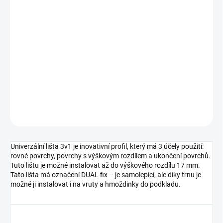
DORUČIT DO:
11.8.2026
MOŽNOSTI
DORUČENÍ
−
+
Přidat do košíku
DETAILNÍ INFORMACE
ZEPTAT SE
HLÍDAT
Univerzální lišta 3v1 je inovativní profil, který má 3 účely použití:
rovné povrchy, povrchy s výškovým rozdílem a ukončení povrchů.
Tuto lištu je možné instalovat až do výškového rozdílu 17 mm.
Tato lišta má označení DUAL fix – je samolepící, ale díky trnu je
možné ji instalovat i na vruty a hmoždinky do podkladu.