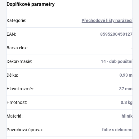
Doplňkové parametry
Kategorie
:
Přechodové lišty narážecí
EAN
:
8595200450127
Barva elox
:
-
Dekor/masiv
:
14 - dub pouštní
Délka
:
0,93 m
Hlavní rozměr
:
37 mm
Hmotnost
:
0.3 kg
Materiál
:
hliník
Povrchová úprava
:
fólie s dekorem