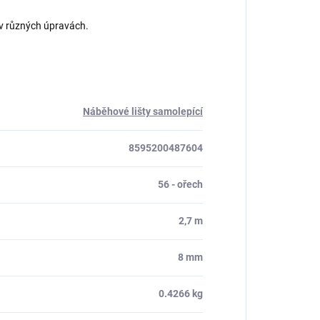
 v různých úpravách.
Náběhové lišty samolepící
8595200487604
56 - ořech
2,7 m
8 mm
0.4266 kg