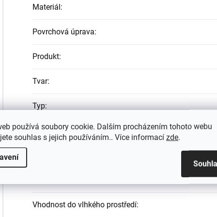
Materiál
:
Povrchová úprava
:
Produkt
:
Tvar
:
Typ
:
web používá soubory cookie. Dalším procházením tohoto webu
Typ montáže
:
jete souhlas s jejich používáním.. Více informací
zde
.
Typ povrchové úpravy
:
avení
Souhl
Umístění
:
Vhodnost do vlhkého prostředí
: