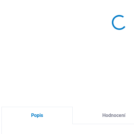
DO:
11.
MOŽ
DETA
Popis
Hodnocení