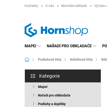
Přejít
Kontakty
O nás
Montáže obkladů
Výroba 
na
obsah
MAPEI
NAŘADÍ PRO OBKLADAČE
PO
Domů
Podlahové lišty
Náběhové lišty
Náb
P
Kategorie
o
Přeskočit
s
kategorie
t
Mapei
r
Nařadí pro obkladače
a
n
Podlahy a doplňky