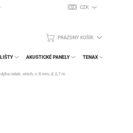
CZK
PRÁZDNÝ KOŠÍK
NÁKUPNÍ
KOŠÍK
 LIŠTY
AKUSTICKÉ PANELY
TENAX
TERASY
dýha nelak. ořech, v: 8 mm, d: 2,7 m
 S.R.O.
029,10 Kč
/ ks
,50 Kč bez DPH
ná
ADEM ( EXTERNÍ SKLAD )
(10 KS)
:
EME DORUČIT