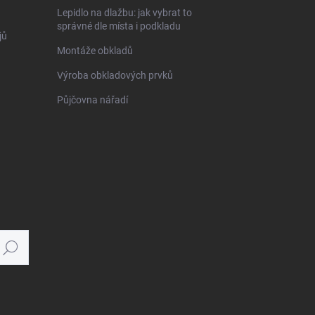
Lepidlo na dlažbu: jak vybrat to
správné dle místa i podkladu
jů
Montáže obkladů
Výroba obkladových prvků
Půjčovna nářadí
Hledat