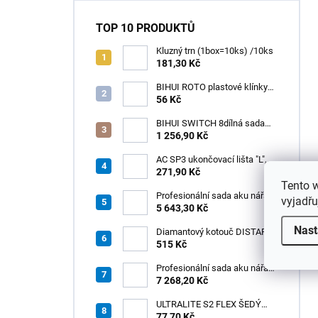
TOP 10 PRODUKTŮ
Kluzný trn (1box=10ks) /10ks
181,30 Kč
BIHUI ROTO plastové klínky
1–13 mm – balení 50 ks
56 Kč
BIHUI SWITCH 8dílná sada
zubových hladítek INOX –
1 256,90 Kč
výměnná rukojeť v praktickém
boxu
AC SP3 ukončovací lišta "L",
PREMIUM, hliník elox titan, v:
271,90 Kč
8 mm, d: 2,5 m
Tento 
Profesionální sada aku nářadí
vyjadřu
3v1 HÖGERT
5 643,30 Kč
Nast
Diamantový kotouč DISTAR
GREEN CUT
515 Kč
115x1,2/1,0x8x22,23 + PAD
Z60
Profesionální sada aku nářadí
3v1 20V HÖGERT
7 268,20 Kč
ULTRALITE S2 FLEX ŠEDÝ
/15kg
77,70 Kč