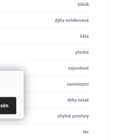
hliník
dýha nelakovaná
lišta
plochá
nájezdová
samolepící
dýha nelak
asím
obytné prostory
Ne