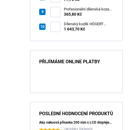
Profesionální dílenská koza
HÖGERT HT7G550
365,80 Kč
Dílenský kozlík HÖGERT
HT7G551
1 643,70 Kč
PŘIJÍMÁME ONLINE PLATBY
POSLEDNÍ HODNOCENÍ PRODUKTŮ
Aku vakuová přísavka 200 mm s LCD displejem (150 kg) - HÖGERT HT3B355
Jaroslav Valouch