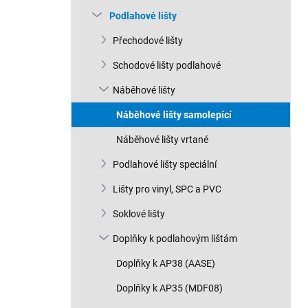
n
Podlahové lišty
í
p
Přechodové lišty
a
n
Schodové lišty podlahové
e
Náběhové lišty
l
Náběhové lišty samolepící
Náběhové lišty vrtané
Podlahové lišty speciální
Lišty pro vinyl, SPC a PVC
Soklové lišty
Doplňky k podlahovým lištám
Doplňky k AP38 (AASE)
Doplňky k AP35 (MDF08)