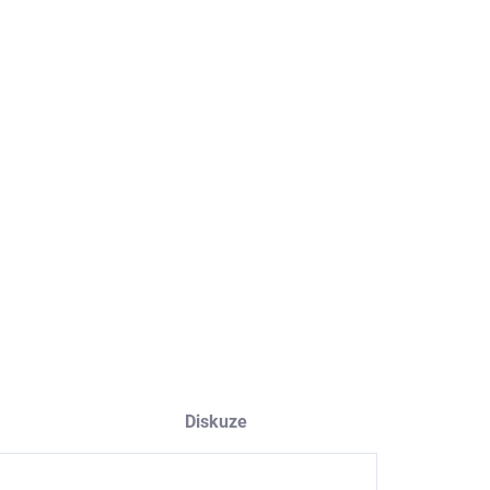
8.2026
NOSTI DORUČENÍ
−
+
Přidat do košíku
ILNÍ INFORMACE
ZEPTAT SE
HLÍDAT
Diskuze