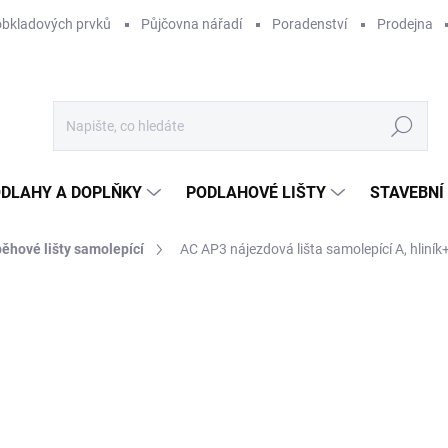
obkladových prvků
Půjčovna nářadí
Poradenství
Prodejna
Hledat
DLAHY A DOPLŇKY
PODLAHOVÉ LIŠTY
STAVEBNÍ
ěhové lišty samolepící
AC AP3 nájezdová lišta samolepící A, hliník+
Neohodnoceno
Podrobnosti hodnocení
ZNAČKA:
ACARA PRAHA
1 
850
Měr
SKL
cena
MŮŽ