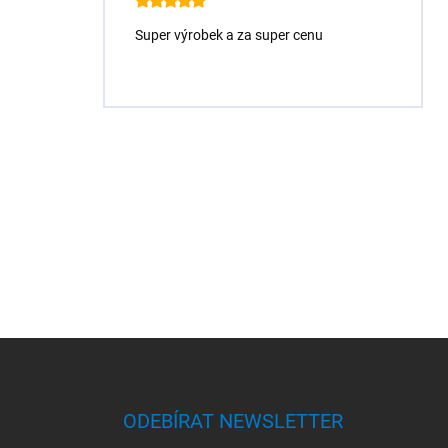
Super výrobek a za super cenu
Z
á
p
a
ODEBÍRAT NEWSLETTER
t