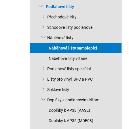
n
Podlahové lišty
í
p
Přechodové lišty
a
n
Schodové lišty podlahové
e
Náběhové lišty
l
Náběhové lišty samolepící
Náběhové lišty vrtané
Podlahové lišty speciální
Lišty pro vinyl, SPC a PVC
Soklové lišty
Doplňky k podlahovým lištám
Doplňky k AP38 (AASE)
Doplňky k AP35 (MDF08)