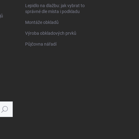
Lepidlo na dlažbu: jak vybrat to
správné dle místa i podkladu
jů
Montáže obkladů
Výroba obkladových prvků
Půjčovna nářadí
Hledat