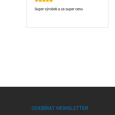
Super výrobek a za super cenu
Z
á
p
a
ODEBÍRAT NEWSLETTER
t