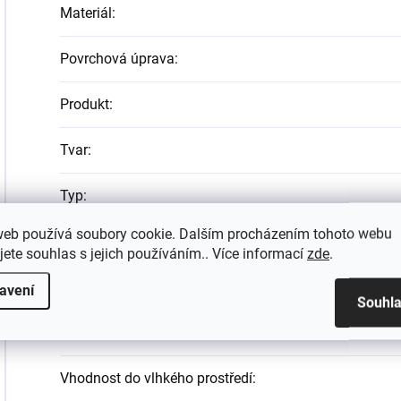
Materiál
:
Povrchová úprava
:
Produkt
:
Tvar
:
Typ
:
web používá soubory cookie. Dalším procházením tohoto webu
Typ montáže
:
jete souhlas s jejich používáním.. Více informací
zde
.
Typ povrchové úpravy
:
avení
Souhl
Umístění
:
Vhodnost do vlhkého prostředí
: