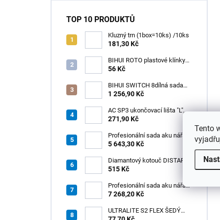
TOP 10 PRODUKTŮ
Kluzný trn (1box=10ks) /10ks
181,30 Kč
BIHUI ROTO plastové klínky
1–13 mm – balení 50 ks
56 Kč
BIHUI SWITCH 8dílná sada
zubových hladítek INOX –
1 256,90 Kč
výměnná rukojeť v praktickém
boxu
AC SP3 ukončovací lišta "L",
PREMIUM, hliník elox titan, v:
271,90 Kč
8 mm, d: 2,5 m
Tento 
Profesionální sada aku nářadí
vyjadřu
3v1 HÖGERT
5 643,30 Kč
Nast
Diamantový kotouč DISTAR
GREEN CUT
515 Kč
115x1,2/1,0x8x22,23 + PAD
Z60
Profesionální sada aku nářadí
3v1 20V HÖGERT
7 268,20 Kč
ULTRALITE S2 FLEX ŠEDÝ
/15kg
77,70 Kč