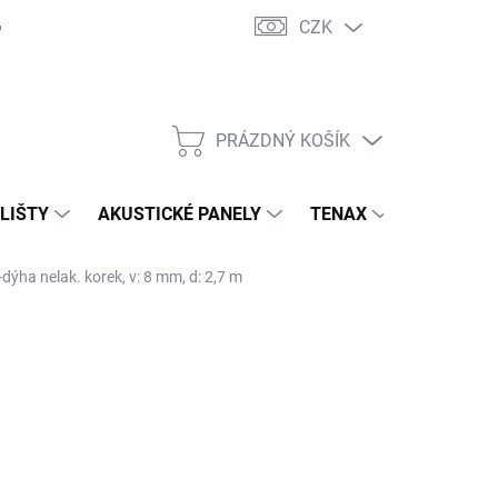
CZK
PRÁZDNÝ KOŠÍK
NÁKUPNÍ
KOŠÍK
 LIŠTY
AKUSTICKÉ PANELY
TENAX
TERASY
dýha nelak. korek, v: 8 mm, d: 2,7 m
 S.R.O.
029,10 Kč
/ ks
,50 Kč bez DPH
ná
 OBJEDNÁVKU
:
NOSTI DORUČENÍ