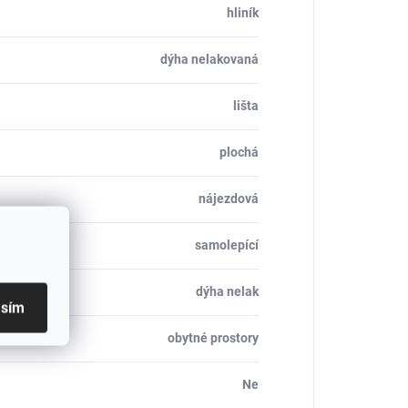
hliník
dýha nelakovaná
lišta
plochá
nájezdová
samolepící
dýha nelak
asím
obytné prostory
Ne