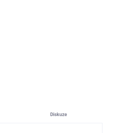
−
+
Přidat do košíku
ILNÍ INFORMACE
ZEPTAT SE
HLÍDAT
Diskuze