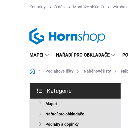
Přejít
Kontakty
O nás
Montáže obkladů
Výroba 
na
obsah
MAPEI
NAŘADÍ PRO OBKLADAČE
PO
Domů
Podlahové lišty
Náběhové lišty
Náb
P
Kategorie
o
Přeskočit
s
kategorie
t
Mapei
r
Nařadí pro obkladače
a
n
Podlahy a doplňky