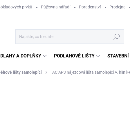
obkladových prvků
Půjčovna nářadí
Poradenství
Prodejna
Hledat
DLAHY A DOPLŇKY
PODLAHOVÉ LIŠTY
STAVEBNÍ
ěhové lišty samolepící
AC AP3 nájezdová lišta samolepící A, hliník+
Neohodnoceno
Podrobnosti hodnocení
ZNAČKA:
ACARA PRAHA
1 
850
Měr
NA
cena
MOŽ