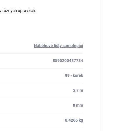
 v různých úpravách.
Náběhové lišty samolepící
8595200487734
99 - korek
2,7 m
8 mm
0.4266 kg