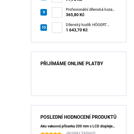
Profesionální dílenská koza
HÖGERT HT7G550
365,80 Kč
Dílenský kozlík HÖGERT
HT7G551
1 643,70 Kč
PŘIJÍMÁME ONLINE PLATBY
POSLEDNÍ HODNOCENÍ PRODUKTŮ
Aku vakuová přísavka 200 mm s LCD displejem (150 kg) - HÖGERT HT3B355
Jaroslav Valouch