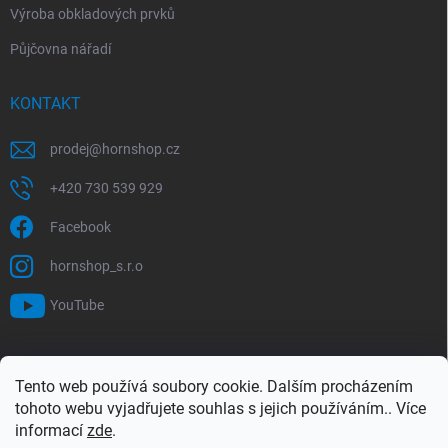
Výroba obkladových prvků
Půjčovna nářadí
KONTAKT
prodej
@
hornshop.cz
+420 730 539 929
Facebook
hornshop_s.r.o
YouTube
VYHLEDÁVÁNÍ
Tento web používá soubory cookie. Dalším procházením
tohoto webu vyjadřujete souhlas s jejich používáním.. Více
Hledat
informací
zde
.