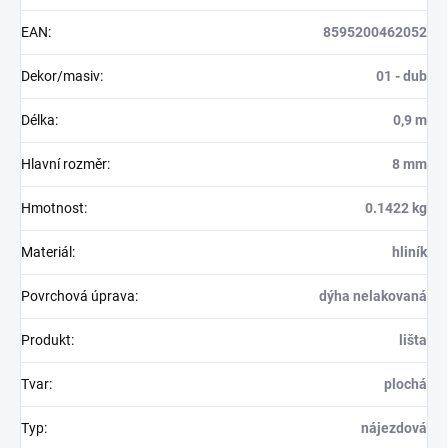
EAN
:
8595200462052
Dekor/masiv
:
01 - dub
Délka
:
0,9 m
Hlavní rozměr
:
8 mm
Hmotnost
:
0.1422 kg
Materiál
:
hliník
Povrchová úprava
:
dýha nelakovaná
Produkt
:
lišta
Tvar
:
plochá
Typ
:
nájezdová