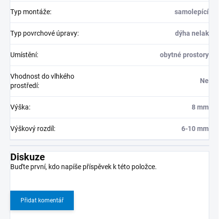
Typ montáže
:
samolepící
Typ povrchové úpravy
:
dýha nelak
Umístění
:
obytné prostory
Vhodnost do vlhkého
Ne
prostředí
:
Výška
:
8 mm
Výškový rozdíl
:
6-10 mm
Diskuze
Buďte první, kdo napíše příspěvek k této položce.
Přidat komentář