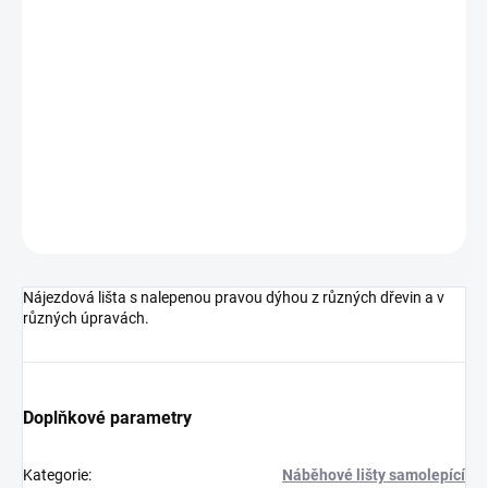
cena:
MOŽNOSTI
DORUČENÍ
−
+
Přidat do košíku
DETAILNÍ INFORMACE
ZEPTAT SE
HLÍDAT
Nájezdová lišta s nalepenou pravou dýhou z různých dřevin a v
různých úpravách.
Doplňkové parametry
Kategorie
:
Náběhové lišty samolepící