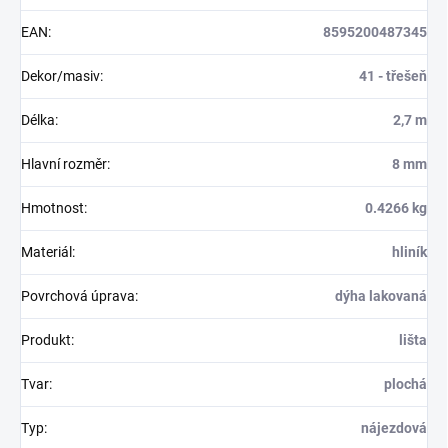
EAN
:
8595200487345
Dekor/masiv
:
41 - třešeň
Délka
:
2,7 m
Hlavní rozměr
:
8 mm
Hmotnost
:
0.4266 kg
Materiál
:
hliník
Povrchová úprava
:
dýha lakovaná
Produkt
:
lišta
Tvar
:
plochá
Typ
:
nájezdová