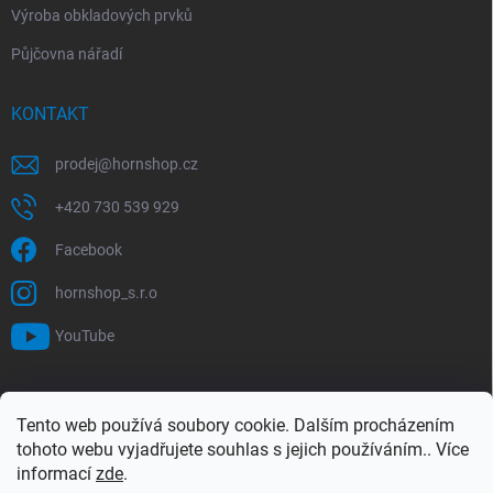
Výroba obkladových prvků
Půjčovna nářadí
KONTAKT
prodej
@
hornshop.cz
+420 730 539 929
Facebook
hornshop_s.r.o
YouTube
VYHLEDÁVÁNÍ
Tento web používá soubory cookie. Dalším procházením
tohoto webu vyjadřujete souhlas s jejich používáním.. Více
Hledat
informací
zde
.