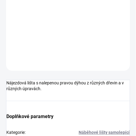
cena:
MOŽNOSTI
DORUČENÍ
−
+
Přidat do košíku
DETAILNÍ INFORMACE
ZEPTAT SE
HLÍDAT
Nájezdová lišta s nalepenou pravou dýhou z různých dřevin a v
různých úpravách.
Doplňkové parametry
Kategorie
:
Náběhové lišty samolepící