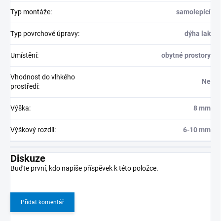
Typ montáže
:
samolepící
Typ povrchové úpravy
:
dýha lak
Umístění
:
obytné prostory
Vhodnost do vlhkého
Ne
prostředí
:
Výška
:
8 mm
Výškový rozdíl
:
6-10 mm
Diskuze
Buďte první, kdo napíše příspěvek k této položce.
Přidat komentář