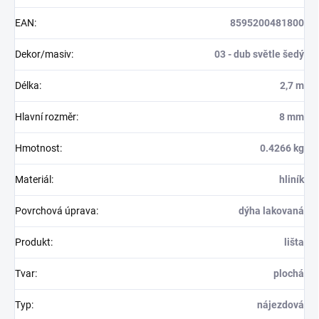
EAN
:
8595200481800
Dekor/masiv
:
03 - dub světle šedý
Délka
:
2,7 m
Hlavní rozměr
:
8 mm
Hmotnost
:
0.4266 kg
Materiál
:
hliník
Povrchová úprava
:
dýha lakovaná
Produkt
:
lišta
Tvar
:
plochá
Typ
:
nájezdová