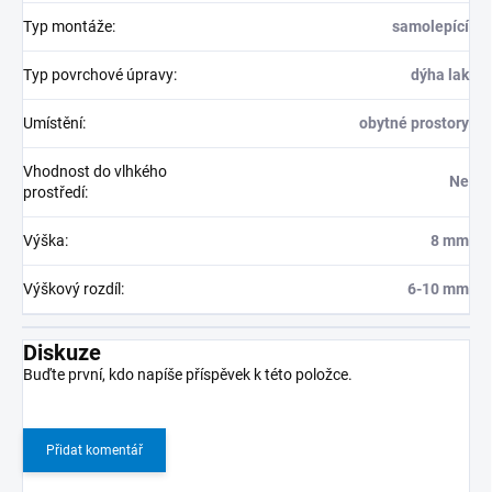
Typ montáže
:
samolepící
Typ povrchové úpravy
:
dýha lak
Umístění
:
obytné prostory
Vhodnost do vlhkého
Ne
prostředí
:
Výška
:
8 mm
Výškový rozdíl
:
6-10 mm
Diskuze
Buďte první, kdo napíše příspěvek k této položce.
Přidat komentář