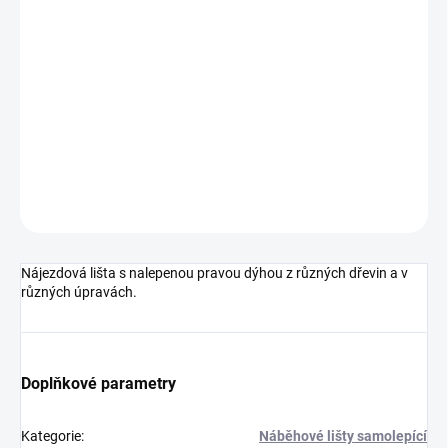
cena:
MOŽNOSTI
DORUČENÍ
−
+
Přidat do košíku
DETAILNÍ INFORMACE
ZEPTAT SE
HLÍDAT
Nájezdová lišta s nalepenou pravou dýhou z různých dřevin a v
různých úpravách.
Doplňkové parametry
Kategorie
:
Náběhové lišty samolepící