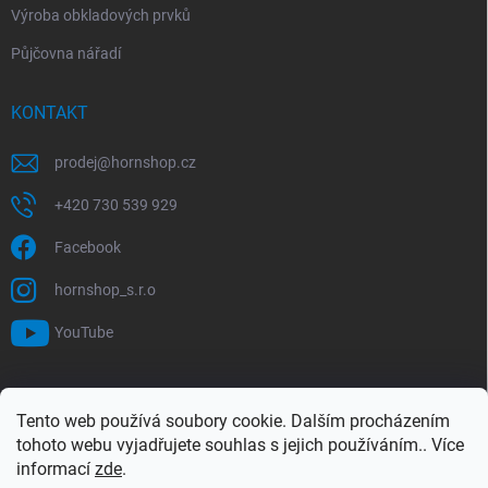
Výroba obkladových prvků
Půjčovna nářadí
KONTAKT
prodej
@
hornshop.cz
+420 730 539 929
Facebook
hornshop_s.r.o
YouTube
VYHLEDÁVÁNÍ
Tento web používá soubory cookie. Dalším procházením
tohoto webu vyjadřujete souhlas s jejich používáním.. Více
Hledat
informací
zde
.