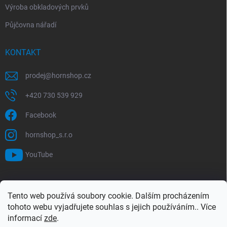
Výroba obkladových prvků
Půjčovna nářadí
KONTAKT
prodej
@
hornshop.cz
+420 730 539 929
Facebook
hornshop_s.r.o
YouTube
VYHLEDÁVÁNÍ
Tento web používá soubory cookie. Dalším procházením
tohoto webu vyjadřujete souhlas s jejich používáním.. Více
Hledat
informací
zde
.