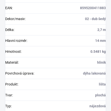
EAN
:
8595200411883
Dekor/masiv
:
02 - dub šedý
Délka
:
2,7 m
Hlavní rozměr
:
14 mm
Hmotnost
:
0.5481 kg
Materiál
:
hliník
Povrchová úprava
:
dýha lakovaná
Produkt
:
lišta
Tvar
:
plochá
Typ
:
nájezdová