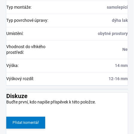
Typ montáže
:
samolepící
Typ povrchové úpravy
:
dýha lak
Umístění
:
obytné prostory
Vhodnost do vlhkého
Ne
prostředí
:
Výška
:
14 mm
Výškový rozdíl
:
12-16 mm
Diskuze
Buďte první, kdo napíše příspěvek k této položce.
Přidat komentář