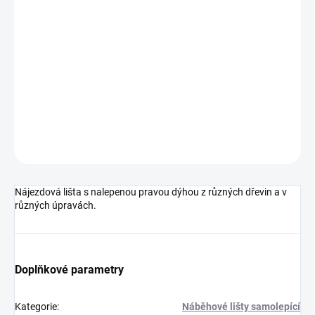
cena:
MOŽNOSTI
DORUČENÍ
−
+
Přidat do košíku
DETAILNÍ INFORMACE
ZEPTAT SE
HLÍDAT
Nájezdová lišta s nalepenou pravou dýhou z různých dřevin a v
různých úpravách.
Doplňkové parametry
Kategorie
:
Náběhové lišty samolepící