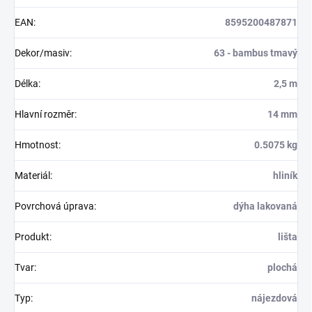
EAN
:
8595200487871
Dekor/masiv
:
63 - bambus tmavý
Délka
:
2,5 m
Hlavní rozměr
:
14 mm
Hmotnost
:
0.5075 kg
Materiál
:
hliník
Povrchová úprava
:
dýha lakovaná
Produkt
:
lišta
Tvar
:
plochá
Typ
:
nájezdová