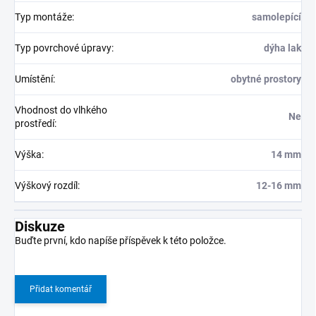
Typ montáže
:
samolepící
Typ povrchové úpravy
:
dýha lak
Umístění
:
obytné prostory
Vhodnost do vlhkého
Ne
prostředí
:
Výška
:
14 mm
Výškový rozdíl
:
12-16 mm
Diskuze
Buďte první, kdo napíše příspěvek k této položce.
Přidat komentář