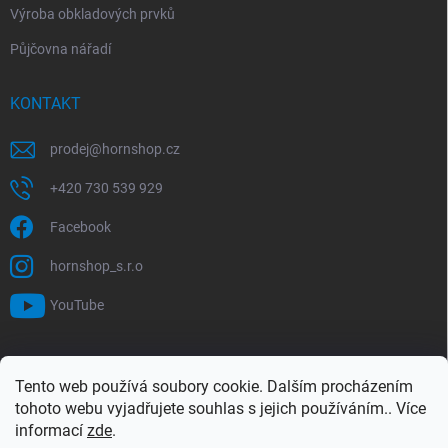
Výroba obkladových prvků
Půjčovna nářadí
KONTAKT
prodej
@
hornshop.cz
+420 730 539 929
Facebook
hornshop_s.r.o
YouTube
VYHLEDÁVÁNÍ
Tento web používá soubory cookie. Dalším procházením
tohoto webu vyjadřujete souhlas s jejich používáním.. Více
Hledat
informací
zde
.