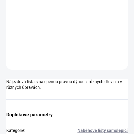
cena:
MOŽNOSTI
DORUČENÍ
−
+
Přidat do košíku
DETAILNÍ INFORMACE
ZEPTAT SE
HLÍDAT
Nájezdová lišta s nalepenou pravou dýhou z různých dřevin a v
různých úpravách.
Doplňkové parametry
Kategorie
:
Náběhové lišty samolepící