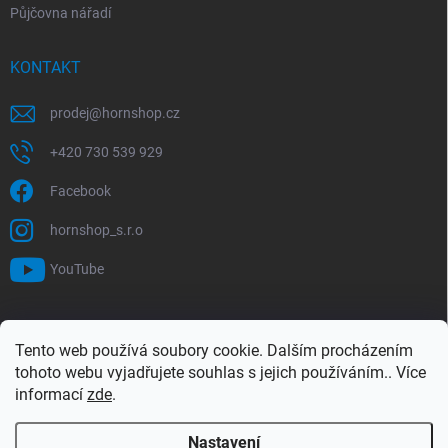
Půjčovna nářadí
KONTAKT
prodej
@
hornshop.cz
+420 730 539 929
Facebook
hornshop_s.r.o
YouTube
VYHLEDÁVÁNÍ
Tento web používá soubory cookie. Dalším procházením
tohoto webu vyjadřujete souhlas s jejich používáním.. Více
Hledat
informací
zde
.
Nastavení