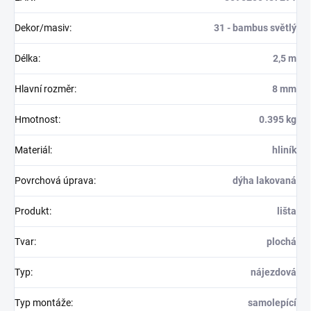
Dekor/masiv
:
31 - bambus světlý
Délka
:
2,5 m
Hlavní rozměr
:
8 mm
Hmotnost
:
0.395 kg
Materiál
:
hliník
Povrchová úprava
:
dýha lakovaná
Produkt
:
lišta
Tvar
:
plochá
Typ
:
nájezdová
Typ montáže
:
samolepící