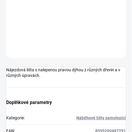
DORUČENÍ
−
+
Přidat do košíku
DETAILNÍ INFORMACE
ZEPTAT SE
HLÍDAT
Nájezdová lišta s nalepenou pravou dýhou z různých dřevin a v
různých úpravách.
Doplňkové parametry
Kategorie
:
Náběhové lišty samolepící
EAN
:
8595200487291