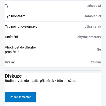
Typ
:
schodová
Typ montáže
:
samolepící
Typ povrchové úpravy
:
dýha nelak
Umístění
:
obytné prostory
Vhodnost do vlhkého
Ne
prostředí
:
Výška
:
20 mm
Diskuze
Buďte první, kdo napíše příspěvek k této položce.
Přidat komentář