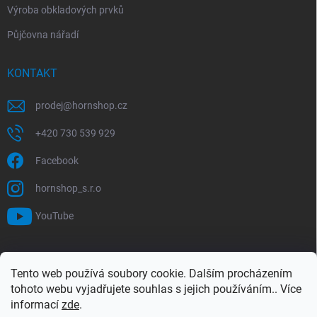
Výroba obkladových prvků
Půjčovna nářadí
KONTAKT
prodej
@
hornshop.cz
+420 730 539 929
Facebook
hornshop_s.r.o
YouTube
VYHLEDÁVÁNÍ
Tento web používá soubory cookie. Dalším procházením
tohoto webu vyjadřujete souhlas s jejich používáním.. Více
Hledat
informací
zde
.