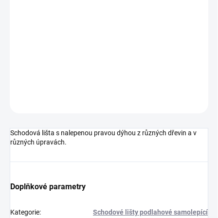
cena:
MOŽNOSTI
DORUČENÍ
−
+
Přidat do košíku
DETAILNÍ INFORMACE
ZEPTAT SE
HLÍDAT
Schodová lišta s nalepenou pravou dýhou z různých dřevin a v
různých úpravách.
Doplňkové parametry
Kategorie
:
Schodové lišty podlahové samolepící