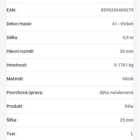
EAN
:
8595200409279
Dekor/masiv
:
41 - třešeň
Délka
:
0,9 m
Hlavní rozměr
:
20 mm
Hmotnost
:
0.1701 kg
Materiál
:
hliník
Povrchová úprava
:
dýha nelakovaná
Produkt
:
lišta
Šířka
:
25 mm
Tvar
:
L