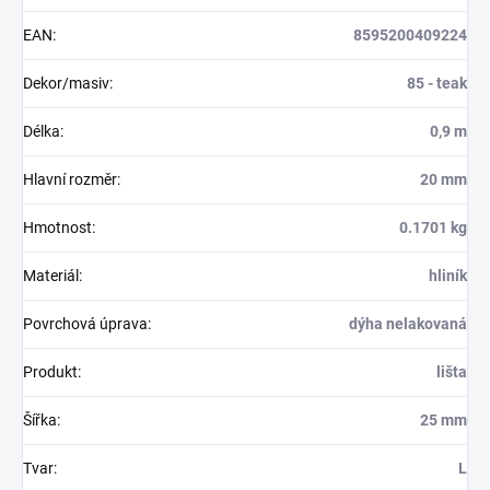
EAN
:
8595200409224
Dekor/masiv
:
85 - teak
Délka
:
0,9 m
Hlavní rozměr
:
20 mm
Hmotnost
:
0.1701 kg
Materiál
:
hliník
Povrchová úprava
:
dýha nelakovaná
Produkt
:
lišta
Šířka
:
25 mm
Tvar
:
L