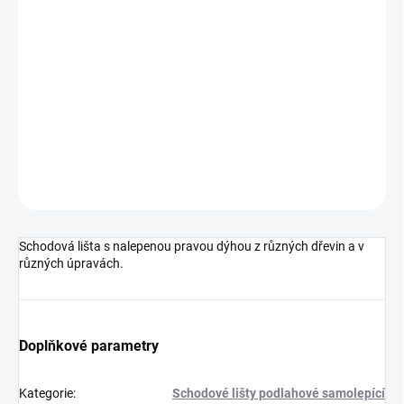
cena:
MOŽNOSTI
DORUČENÍ
−
+
Přidat do košíku
DETAILNÍ INFORMACE
ZEPTAT SE
HLÍDAT
Schodová lišta s nalepenou pravou dýhou z různých dřevin a v
různých úpravách.
Doplňkové parametry
Kategorie
:
Schodové lišty podlahové samolepící