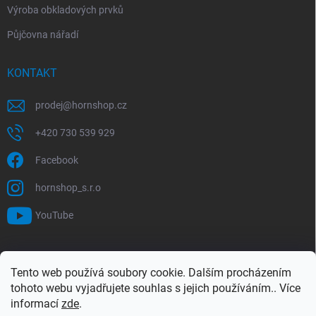
Výroba obkladových prvků
Půjčovna nářadí
KONTAKT
prodej
@
hornshop.cz
+420 730 539 929
Facebook
hornshop_s.r.o
YouTube
VYHLEDÁVÁNÍ
Tento web používá soubory cookie. Dalším procházením
tohoto webu vyjadřujete souhlas s jejich používáním.. Více
Hledat
informací
zde
.