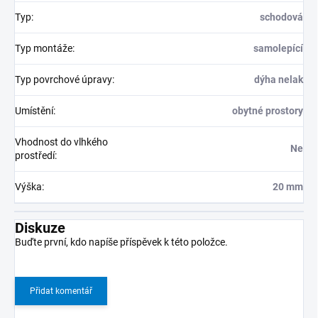
Typ
:
schodová
Typ montáže
:
samolepící
Typ povrchové úpravy
:
dýha nelak
Umístění
:
obytné prostory
Vhodnost do vlhkého
Ne
prostředí
:
Výška
:
20 mm
Diskuze
Buďte první, kdo napíše příspěvek k této položce.
Přidat komentář