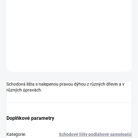
cena:
MOŽNOSTI
DORUČENÍ
−
+
Přidat do košíku
DETAILNÍ INFORMACE
ZEPTAT SE
HLÍDAT
Schodová lišta s nalepenou pravou dýhou z různých dřevin a v
různých úpravách.
Doplňkové parametry
Kategorie
:
Schodové lišty podlahové samolepící