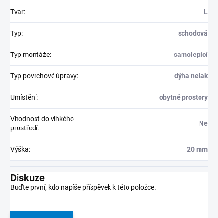
Tvar
:
L
Typ
:
schodová
Typ montáže
:
samolepící
Typ povrchové úpravy
:
dýha nelak
Umístění
:
obytné prostory
Vhodnost do vlhkého
Ne
prostředí
:
Výška
:
20 mm
Diskuze
Buďte první, kdo napíše příspěvek k této položce.