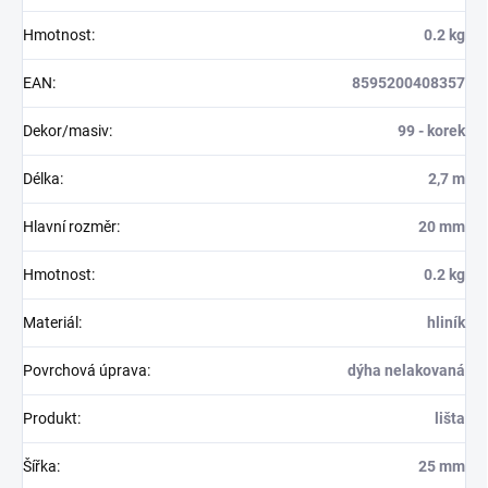
Hmotnost
:
0.2 kg
EAN
:
8595200408357
Dekor/masiv
:
99 - korek
Délka
:
2,7 m
Hlavní rozměr
:
20 mm
Hmotnost
:
0.2 kg
Materiál
:
hliník
Povrchová úprava
:
dýha nelakovaná
Produkt
:
lišta
Šířka
:
25 mm