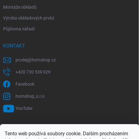
Montáže obkladů
Výroba obkladových prvků
Půjčovna nářadí
KONTAKT
prodej
@
hornshop.cz
+420 730 539 929
Facebook
hornshop_s.r.o
YouTube
VYHLEDÁVÁNÍ
Tento web používá soubory cookie. Dalším procházením