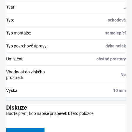
Tvar
:
L
Typ
:
schodová
Typ montáže
:
samolepící
Typ povrchové úpravy
:
dýha nelak
Umístění
:
obytné prostory
Vhodnost do vlhkého
Ne
prostředí
:
Výška
:
10 mm
Diskuze
Buďte první, kdo napíše příspěvek k této položce.