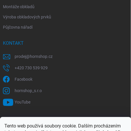
Montáže obkladů
Výroba obkladových prvků
Půjčovna nářadí
KONTAKT
prodej
@
hornshop.cz
+420 730 539 929
Facebook
hornshop_s.r.o
YouTube
VYHLEDÁVÁNÍ
Tento web používá soubory cookie. Dalším procházením