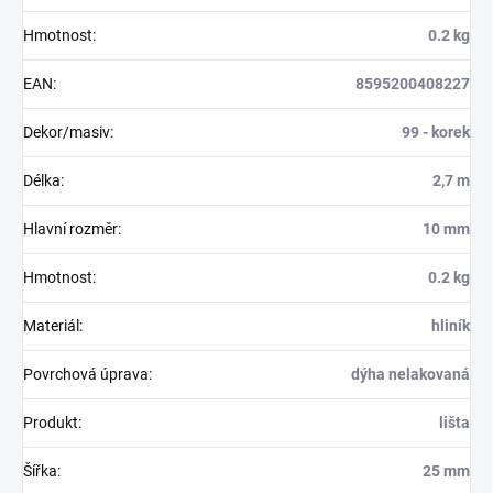
Hmotnost
:
0.2 kg
EAN
:
8595200408227
Dekor/masiv
:
99 - korek
Délka
:
2,7 m
Hlavní rozměr
:
10 mm
Hmotnost
:
0.2 kg
Materiál
:
hliník
Povrchová úprava
:
dýha nelakovaná
Produkt
:
lišta
Šířka
:
25 mm