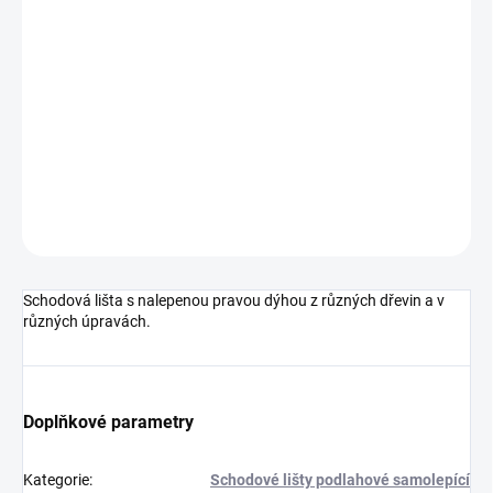
cena:
MOŽNOSTI
DORUČENÍ
−
+
Přidat do košíku
DETAILNÍ INFORMACE
ZEPTAT SE
HLÍDAT
Schodová lišta s nalepenou pravou dýhou z různých dřevin a v
různých úpravách.
Doplňkové parametry
Kategorie
:
Schodové lišty podlahové samolepící