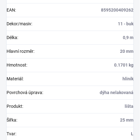
EAN
:
8595200409262
Dekor/masiv
:
11 - buk
Délka
:
0,9 m
Hlavní rozměr
:
20 mm
Hmotnost
:
0.1701 kg
Materiál
:
hliník
Povrchová úprava
:
dýha nelakovaná
Produkt
:
lišta
Šířka
:
25 mm
Tvar
:
L