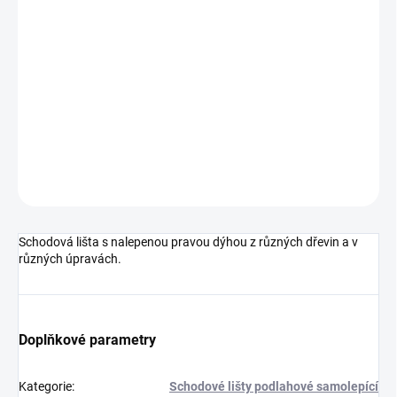
cena:
MOŽNOSTI
DORUČENÍ
−
+
Přidat do košíku
DETAILNÍ INFORMACE
ZEPTAT SE
HLÍDAT
Schodová lišta s nalepenou pravou dýhou z různých dřevin a v
různých úpravách.
Doplňkové parametry
Kategorie
:
Schodové lišty podlahové samolepící