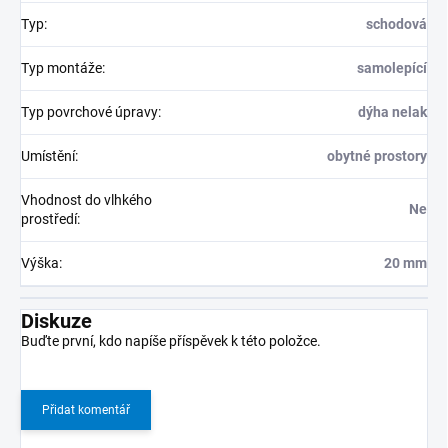
Typ
:
schodová
Typ montáže
:
samolepící
Typ povrchové úpravy
:
dýha nelak
Umístění
:
obytné prostory
Vhodnost do vlhkého
Ne
prostředí
:
Výška
:
20 mm
Diskuze
Buďte první, kdo napíše příspěvek k této položce.
Přidat komentář