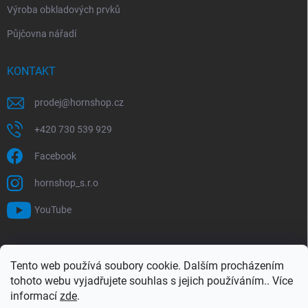
Výroba obkladových prvků
Půjčovna nářadí
KONTAKT
prodej
@
hornshop.cz
+420 730 539 929
Facebook
hornshop_s.r.o
YouTube
VYHLEDÁVÁNÍ
Tento web používá soubory cookie. Dalším procházením
tohoto webu vyjadřujete souhlas s jejich používáním.. Více
Hledat
informací
zde
.