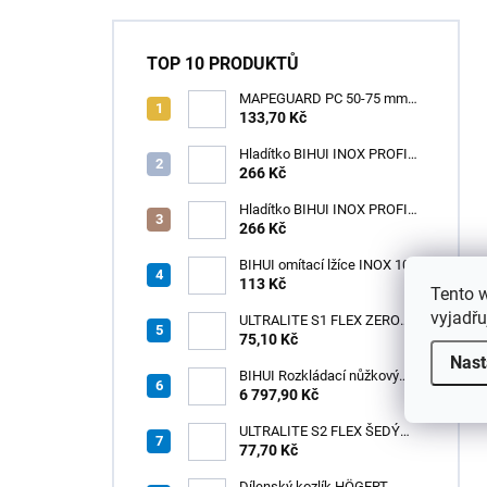
TOP 10 PRODUKTŮ
MAPEGUARD PC 50-75 mm
(1box=25ks) /1ks
133,70 Kč
Hladítko BIHUI INOX PROFI
280 x 120 mm zub 12mm -
266 Kč
měkká rukojeť
Hladítko BIHUI INOX PROFI
280 x 120 mm zub 3,2mm -
266 Kč
měkká rukojeť
BIHUI omítací lžíce INOX 100
× 110 mm – měkká
113 Kč
Tento 
ergonomická rukojeť
vyjadřu
ULTRALITE S1 FLEX ZERO
75,10 Kč
BÍLÝ NOVINKA/15kg
Nast
BIHUI Rozkládací nůžkový
pracovní stůl 221×113×73 cm
6 797,90 Kč
– hliníkový, nosnost 300 kg
ULTRALITE S2 FLEX ŠEDÝ
/15kg
77,70 Kč
Dílenský kozlík HÖGERT