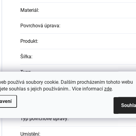
Materiál
:
Povrchová úprava
:
Produkt
:
Šířka
:
Tvar
:
web používá soubory cookie. Dalším procházením tohoto webu
Typ
:
jete souhlas s jejich používáním.. Více informací
zde
.
avení
Typ montáže
:
Souhl
Typ povrchové úpravy
:
Umístění
: