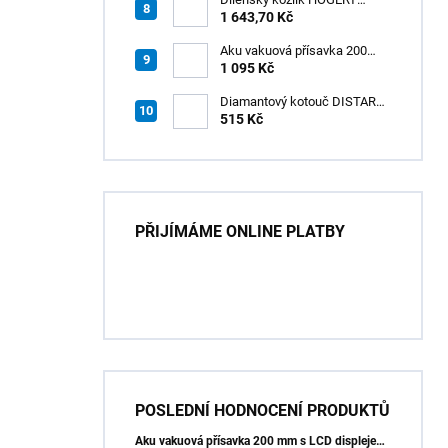
HT7G551
1 643,70 Kč
Aku vakuová přísavka 200
mm s LCD displejem (150 kg)
1 095 Kč
- HÖGERT HT3B355
Diamantový kotouč DISTAR
GREEN CUT
515 Kč
115x1,2/1,0x8x22,23 + PAD
Z60
PŘIJÍMÁME ONLINE PLATBY
POSLEDNÍ HODNOCENÍ PRODUKTŮ
Aku vakuová přísavka 200 mm s LCD displejem (150 kg) - HÖGERT HT3B355