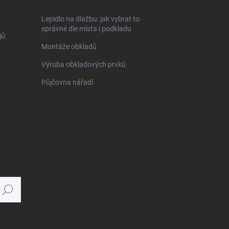
Lepidlo na dlažbu: jak vybrat to
správné dle místa i podkladu
jů
Montáže obkladů
Výroba obkladových prvků
Půjčovna nářadí
Hledat