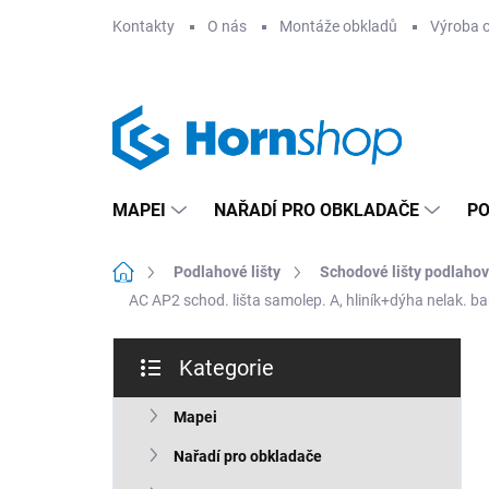
Přejít
Kontakty
O nás
Montáže obkladů
Výroba 
na
obsah
MAPEI
NAŘADÍ PRO OBKLADAČE
PO
Domů
Podlahové lišty
Schodové lišty podlaho
AC AP2 schod. lišta samolep. A, hliník+dýha nelak. b
P
Kategorie
o
Přeskočit
s
kategorie
t
Mapei
r
Nařadí pro obkladače
a