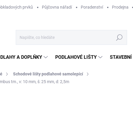
obkladových prvků
Půjčovna nářadí
Poradenství
Prodejna
Hledat
DLAHY A DOPLŇKY
PODLAHOVÉ LIŠTY
STAVEBNÍ
vé
Schodové lišty podlahové samolepící
ambus tm., v: 10 mm, š: 25 mm, d: 2,5m
Neohodnoceno
Podrobnosti hodnocení
ZNAČKA:
ACARA PRAHA
8
690
Měr
NA
cena