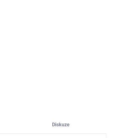
NOSTI DORUČENÍ
−
+
Přidat do košíku
ILNÍ INFORMACE
ZEPTAT SE
HLÍDAT
Diskuze