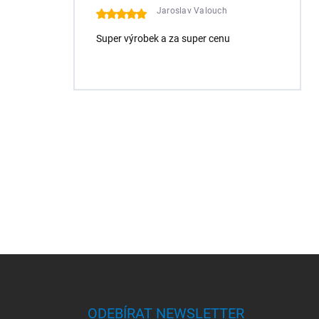
Jaroslav Valouch
Super výrobek a za super cenu
Z
á
p
a
ODEBÍRAT NEWSLETTER