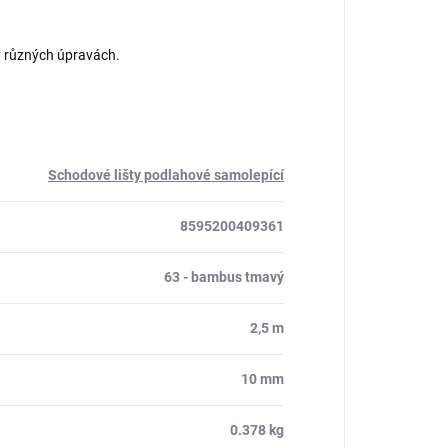
v různých úpravách.
Schodové lišty podlahové samolepící
8595200409361
63 - bambus tmavý
2,5 m
10 mm
0.378 kg