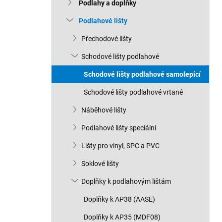
n
Podlahy a doplňky
n
Podlahové lišty
í
p
Přechodové lišty
a
n
Schodové lišty podlahové
e
Schodové lišty podlahové samolepící
l
Schodové lišty podlahové vrtané
Náběhové lišty
Podlahové lišty speciální
Lišty pro vinyl, SPC a PVC
Soklové lišty
Doplňky k podlahovým lištám
Doplňky k AP38 (AASE)
Doplňky k AP35 (MDF08)