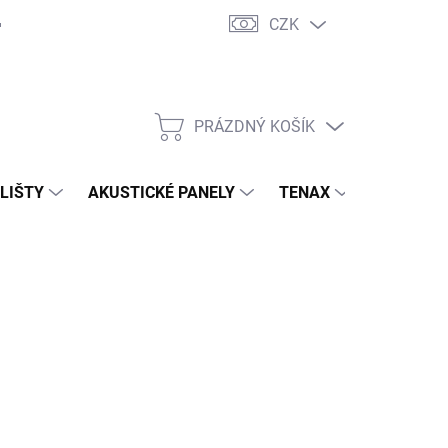
CZK
PRÁZDNÝ KOŠÍK
NÁKUPNÍ
KOŠÍK
 LIŠTY
AKUSTICKÉ PANELY
TENAX
TERASY
 S.R.O.
34,90 Kč
/ ks
 Kč bez DPH
ná
 OBJEDNÁVKU
: