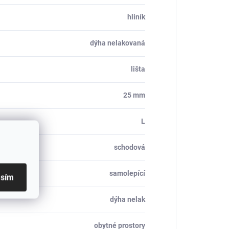
hliník
dýha nelakovaná
lišta
25 mm
L
schodová
samolepící
asím
dýha nelak
obytné prostory