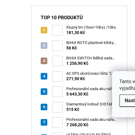
TOP 10 PRODUKTŮ
Kluzný trn (1box=10ks) /10ks
181,30 Kč
BIHUI ROTO plastové klínky
1–13 mm – balení 50 ks
56 Kč
BIHUI SWITCH 8dílná sada
zubových hladítek INOX –
1 256,90 Kč
výměnná rukojeť v praktickém
boxu
AC SP3 ukončovací lišta "L",
PREMIUM, hliník elox titan, v:
271,90 Kč
Tento 
8 mm, d: 2,5 m
vyjadřu
Profesionální sada aku nářadí
3v1 HÖGERT
5 643,30 Kč
Nast
Diamantový kotouč DISTAR
GREEN CUT
515 Kč
115x1,2/1,0x8x22,23 + PAD
Z60
Profesionální sada aku nářadí
3v1 20V HÖGERT
7 268,20 Kč
ULTRALITE S2 FLEX ŠEDÝ