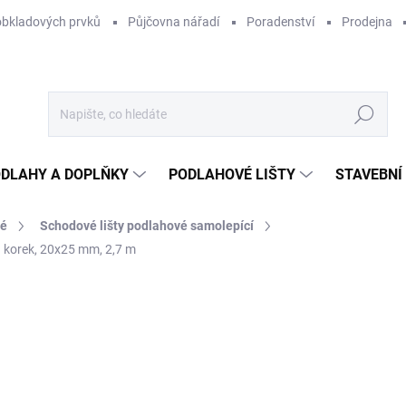
obkladových prvků
Půjčovna nářadí
Poradenství
Prodejna
Hledat
DLAHY A DOPLŇKY
PODLAHOVÉ LIŠTY
STAVEBNÍ
vé
Schodové lišty podlahové samolepící
á korek, 20x25 mm, 2,7 m
Neohodnoceno
Podrobnosti hodnocení
ZNAČKA:
ACARA PRAHA
1
841
Měr
NA
cena