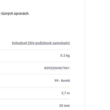
v různých úpravách.
Schodové lišty podlahové samolepící
0.2 kg
8595200407961
99 - korek
2,7 m
20 mm