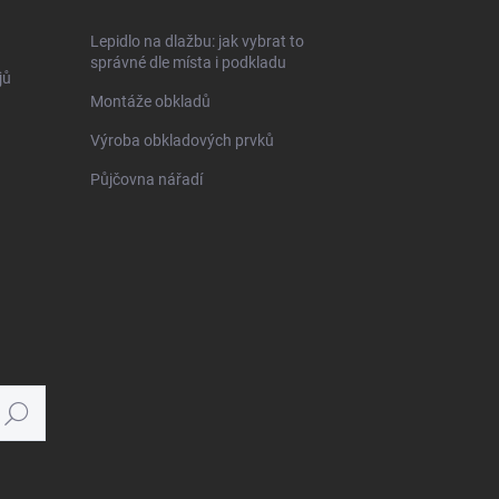
Lepidlo na dlažbu: jak vybrat to
správné dle místa i podkladu
jů
Montáže obkladů
Výroba obkladových prvků
Půjčovna nářadí
Hledat