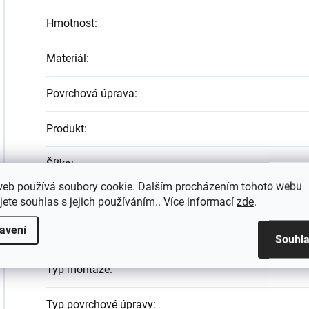
Hmotnost
:
Materiál
:
Povrchová úprava
:
Produkt
:
Šířka
:
web používá soubory cookie. Dalším procházením tohoto webu
Tvar
:
jete souhlas s jejich používáním.. Více informací
zde
.
avení
Typ
:
Souhl
Typ montáže
:
Typ povrchové úpravy
: