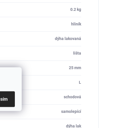
0.2 kg
hliník
dýha lakovaná
lišta
25 mm
L
schodová
asím
samolepící
dýha lak