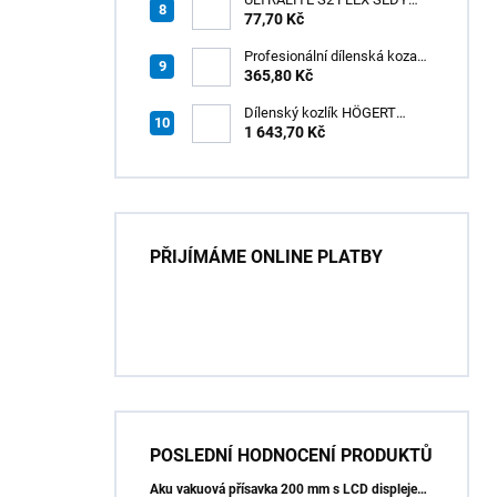
/15kg
77,70 Kč
Profesionální dílenská koza
HÖGERT HT7G550
365,80 Kč
Dílenský kozlík HÖGERT
HT7G551
1 643,70 Kč
PŘIJÍMÁME ONLINE PLATBY
POSLEDNÍ HODNOCENÍ PRODUKTŮ
Aku vakuová přísavka 200 mm s LCD displejem (150 kg) - HÖGERT HT3B355