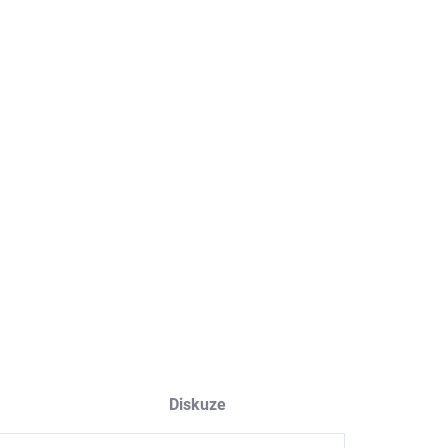
NOSTI DORUČENÍ
−
+
Přidat do košíku
ILNÍ INFORMACE
ZEPTAT SE
HLÍDAT
Diskuze