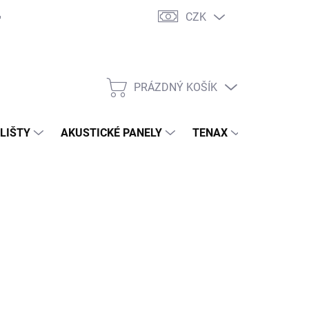
CZK
PRÁZDNÝ KOŠÍK
NÁKUPNÍ
KOŠÍK
 LIŠTY
AKUSTICKÉ PANELY
TENAX
TERASY
 S.R.O.
 018 Kč
/ ks
,32 Kč bez DPH
ná
 OBJEDNÁVKU
: