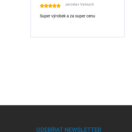
Jaroslav Valouch
Super výrobek a za super cenu
Z
á
p
a
ODEBÍRAT NEWSLETTER