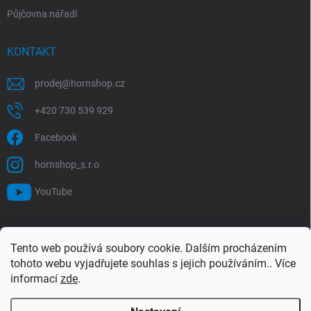
Půjčovna nářadí
KONTAKT
prodej
@
hornshop.cz
+420 730 539 929
Facebook
hornshop_s.r.o
YouTube
VYHLEDÁVÁNÍ
Tento web používá soubory cookie. Dalším procházením
tohoto webu vyjadřujete souhlas s jejich používáním.. Více
Hledat
informací
zde
.