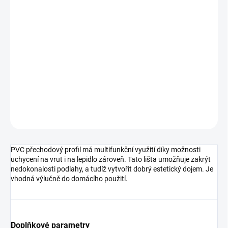
DORUČIT DO:
11.8.2026
MOŽNOSTI
DORUČENÍ
−
+
Přidat do košíku
DETAILNÍ INFORMACE
ZEPTAT SE
HLÍDAT
PVC přechodový profil má multifunkční využití díky možnosti
uchycení na vrut i na lepidlo zároveň. Tato lišta umožňuje zakrýt
nedokonalosti podlahy, a tudíž vytvořit dobrý estetický dojem. Je
vhodná výlučně do domácího použití.
Doplňkové parametry