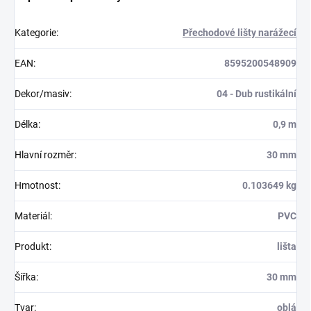
Kategorie
:
Přechodové lišty narážecí
EAN
:
8595200548909
Dekor/masiv
:
04 - Dub rustikální
Délka
:
0,9 m
Hlavní rozměr
:
30 mm
Hmotnost
:
0.103649 kg
Materiál
:
PVC
Produkt
:
lišta
Šířka
:
30 mm
Tvar
:
oblá