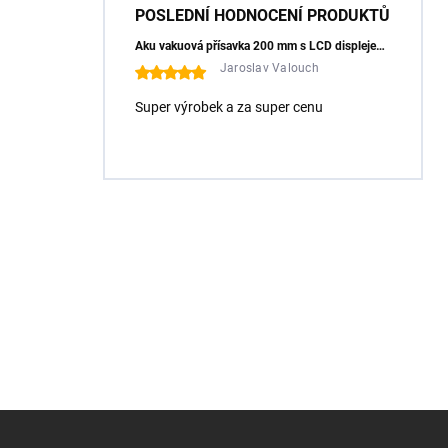
POSLEDNÍ HODNOCENÍ PRODUKTŮ
Aku vakuová přísavka 200 mm s LCD displejem (150 kg) - HÖGERT HT3B355
Jaroslav Valouch
Super výrobek a za super cenu
Z
á