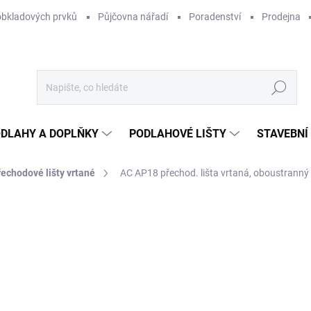
obkladových prvků
Půjčovna nářadí
Poradenství
Prodejna
Hledat
DLAHY A DOPLŇKY
PODLAHOVÉ LIŠTY
STAVEBNÍ
řechodové lišty vrtané
AC AP18 přechod. lišta vrtaná, oboustranný 
Neohodnoceno
Podrobnosti hodnocení
ZNAČKA:
ACARA PRAHA
3 
3 1
Měr
NA
cena
MOŽ