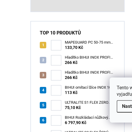
TOP 10 PRODUKTŮ
MAPEGUARD PC 50-75 mm
(1box=25ks) /1ks
133,70 Kč
Hladítko BIHUI INOX PROFI
280 x 120 mm zub 12mm -
266 Kč
měkká rukojeť
Hladítko BIHUI INOX PROFI
280 x 120 mm zub 3,2mm -
266 Kč
měkká rukojeť
Tento 
BIHUI omítací lžíce INOX 100
× 110 mm – měkká
113 Kč
vyjadřu
ergonomická rukojeť
ULTRALITE S1 FLEX ZERO
Nast
75,10 Kč
BÍLÝ NOVINKA/15kg
BIHUI Rozkládací nůžkový
pracovní stůl 221×113×73 cm
6 797,90 Kč
– hliníkový, nosnost 300 kg