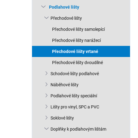
n
Podlahové lišty
í
p
Přechodové lišty
a
n
Přechodové lišty samolepící
e
Přechodové lišty narážecí
l
Přechodové lišty vrtané
Přechodové lišty dvoudílné
Schodové lišty podlahové
Náběhové lišty
Podlahové lišty speciální
Lišty pro vinyl, SPC a PVC
Soklové lišty
Doplňky k podlahovým lištám