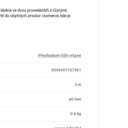
yráběná ve dvou provedeních s různými
ití do obytných prostor i komerce, kde je
Přechodové lišty vrtané
8596497107961
3 m
60 mm
0.6 kg