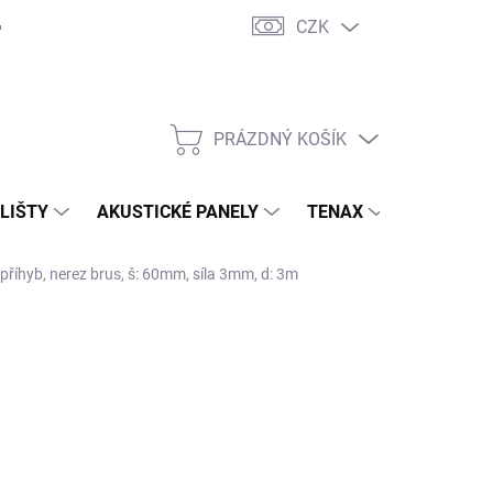
CZK
PRÁZDNÝ KOŠÍK
NÁKUPNÍ
KOŠÍK
 LIŠTY
AKUSTICKÉ PANELY
TENAX
TERASY
příhyb, nerez brus, š: 60mm, síla 3mm, d: 3m
 S.R.O.
777,60 Kč
/ ks
21,98 Kč bez DPH
ná
 OBJEDNÁVKU
:
NOSTI DORUČENÍ