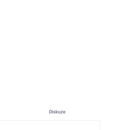
−
+
Přidat do košíku
ILNÍ INFORMACE
ZEPTAT SE
HLÍDAT
Diskuze