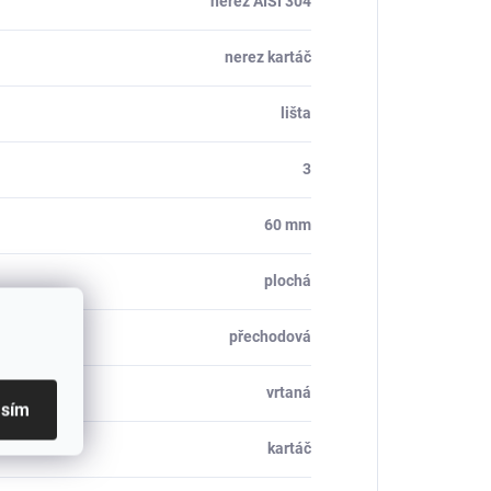
nerez AISI 304
nerez kartáč
lišta
3
60 mm
plochá
přechodová
vrtaná
asím
kartáč