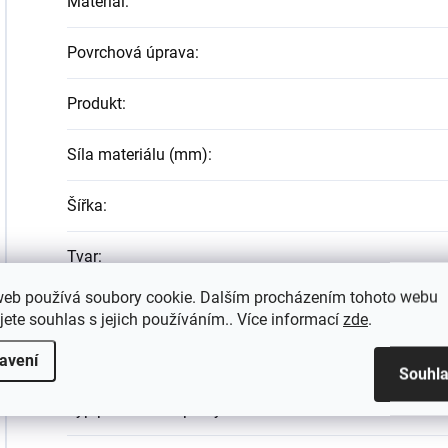
Materiál
:
Povrchová úprava
:
Produkt
:
Síla materiálu (mm)
:
Šířka
:
Tvar
:
web používá soubory cookie. Dalším procházením tohoto webu
Typ
:
jete souhlas s jejich používáním.. Více informací
zde
.
Typ montáže
:
avení
Souhl
Typ povrchové úpravy
: