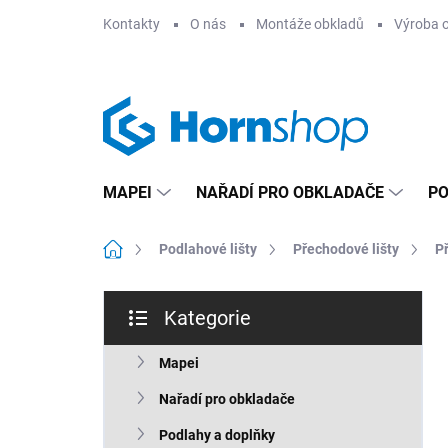
Přejít
Kontakty
O nás
Montáže obkladů
Výroba 
na
obsah
MAPEI
NAŘADÍ PRO OBKLADAČE
PO
Domů
Podlahové lišty
Přechodové lišty
P
P
Kategorie
o
Přeskočit
s
kategorie
t
Mapei
r
Nařadí pro obkladače
a
n
Podlahy a doplňky