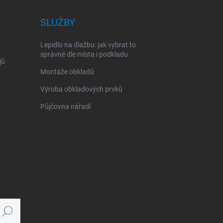
SLUŽBY
Lepidlo na dlažbu: jak vybrat to
správné dle místa i podkladu
jů
Montáže obkladů
Výroba obkladových prvků
Půjčovna nářadí
Hledat