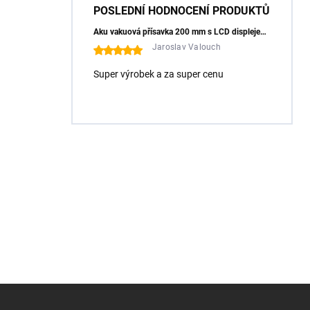
POSLEDNÍ HODNOCENÍ PRODUKTŮ
Aku vakuová přísavka 200 mm s LCD displejem (150 kg) - HÖGERT HT3B355
Jaroslav Valouch
Super výrobek a za super cenu
Z
á