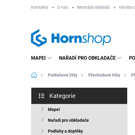
Přejít
Kontakty
O nás
Montáže obkladů
Výroba 
na
obsah
MAPEI
NAŘADÍ PRO OBKLADAČE
PO
Domů
Podlahové lišty
Přechodové lišty
P
P
Kategorie
o
Přeskočit
s
kategorie
t
Mapei
r
Nařadí pro obkladače
a
n
Podlahy a doplňky