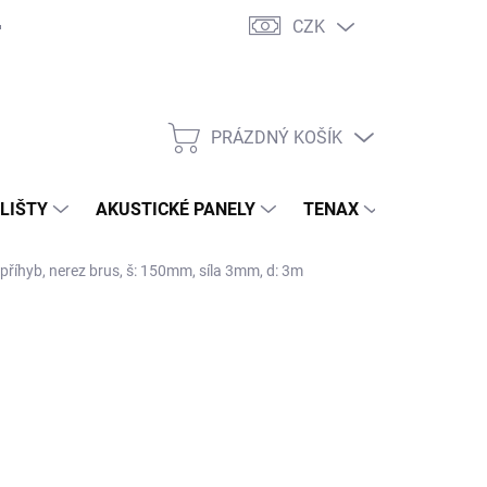
CZK
PRÁZDNÝ KOŠÍK
NÁKUPNÍ
KOŠÍK
 LIŠTY
AKUSTICKÉ PANELY
TENAX
TERASY
příhyb, nerez brus, š: 150mm, síla 3mm, d: 3m
 986 Kč
/ ks
00 Kč bez DPH
ná
ADEM ( EXTERNÍ SKLAD )
(10 KS)
:
EME DORUČIT