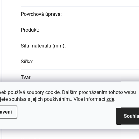
Povrchová úprava
:
Produkt
:
Síla materiálu (mm)
:
Šířka
:
Tvar
:
web používá soubory cookie. Dalším procházením tohoto webu
Typ
:
jete souhlas s jejich používáním.. Více informací
zde
.
Typ montáže
:
avení
Souhl
Typ povrchové úpravy
: