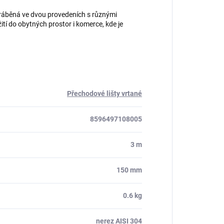
yráběná ve dvou provedeních s různými
ití do obytných prostor i komerce, kde je
Přechodové lišty vrtané
8596497108005
3 m
150 mm
0.6 kg
nerez AISI 304