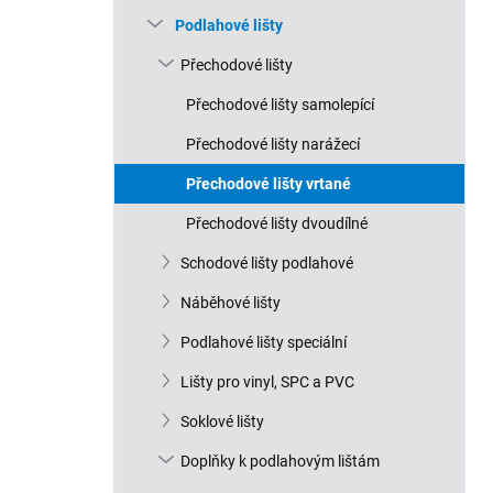
n
Podlahové lišty
í
p
Přechodové lišty
a
n
Přechodové lišty samolepící
e
Přechodové lišty narážecí
l
Přechodové lišty vrtané
Přechodové lišty dvoudílné
Schodové lišty podlahové
Náběhové lišty
Podlahové lišty speciální
Lišty pro vinyl, SPC a PVC
Soklové lišty
Doplňky k podlahovým lištám