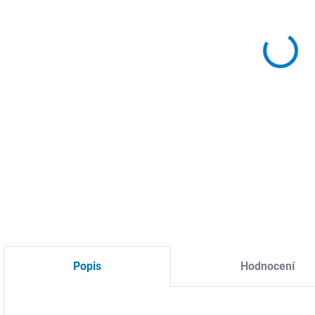
DO:
11.
MOŽ
DETA
Popis
Hodnocení