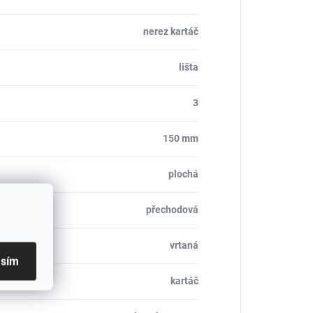
nerez kartáč
lišta
3
150 mm
plochá
přechodová
vrtaná
asím
kartáč