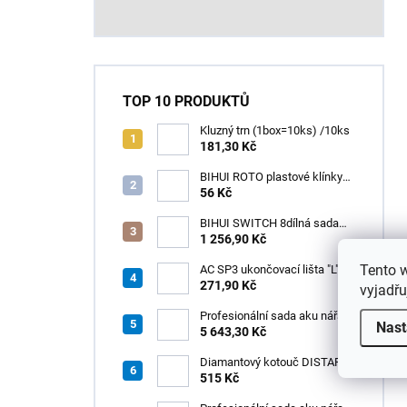
TOP 10 PRODUKTŮ
Kluzný trn (1box=10ks) /10ks
181,30 Kč
BIHUI ROTO plastové klínky
1–13 mm – balení 50 ks
56 Kč
BIHUI SWITCH 8dílná sada
zubových hladítek INOX –
1 256,90 Kč
výměnná rukojeť v praktickém
Tento 
boxu
AC SP3 ukončovací lišta "L",
PREMIUM, hliník elox titan, v:
271,90 Kč
vyjadřu
8 mm, d: 2,5 m
Profesionální sada aku nářadí
Nast
3v1 HÖGERT
5 643,30 Kč
Diamantový kotouč DISTAR
GREEN CUT
515 Kč
115x1,2/1,0x8x22,23 + PAD