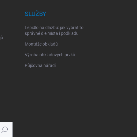
SLUŽBY
Lepidlo na dlažbu: jak vybrat to
správné dle místa i podkladu
jů
Montáže obkladů
Výroba obkladových prvků
Půjčovna nářadí
Hledat