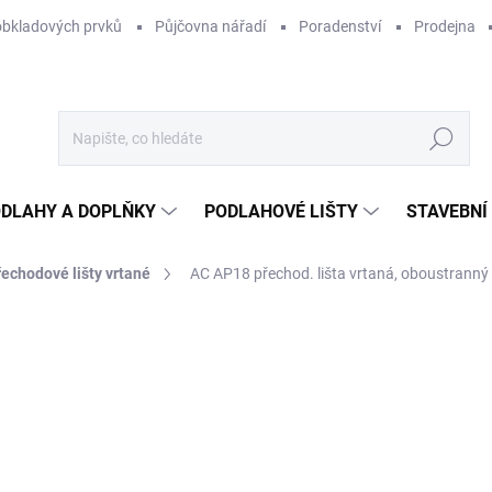
obkladových prvků
Půjčovna nářadí
Poradenství
Prodejna
Hledat
DLAHY A DOPLŇKY
PODLAHOVÉ LIŠTY
STAVEBNÍ
řechodové lišty vrtané
AC AP18 přechod. lišta vrtaná, oboustranný 
Neohodnoceno
Podrobnosti hodnocení
7
6 6
Měr
SKL
cena
MŮŽ