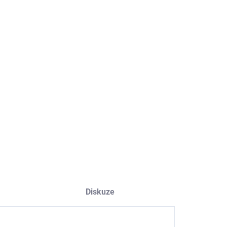
8.2026
NOSTI DORUČENÍ
−
+
Přidat do košíku
ILNÍ INFORMACE
ZEPTAT SE
HLÍDAT
Diskuze