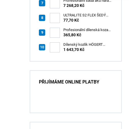
Z60
Profesionální sada aku nářadí
3v1 20V HÖGERT
7 268,20 Kč
ULTRALITE S2 FLEX ŠEDÝ
/15kg
77,70 Kč
Profesionální dílenská koza
HÖGERT HT7G550
365,80 Kč
Dílenský kozlík HÖGERT
HT7G551
1 643,70 Kč
PŘIJÍMÁME ONLINE PLATBY