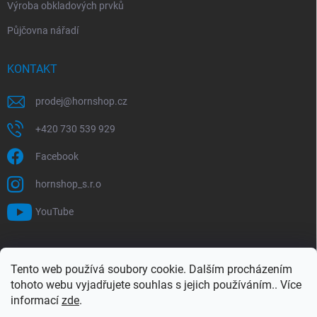
Výroba obkladových prvků
Půjčovna nářadí
KONTAKT
prodej
@
hornshop.cz
+420 730 539 929
Facebook
hornshop_s.r.o
YouTube
VYHLEDÁVÁNÍ
Tento web používá soubory cookie. Dalším procházením
tohoto webu vyjadřujete souhlas s jejich používáním.. Více
Hledat
informací
zde
.