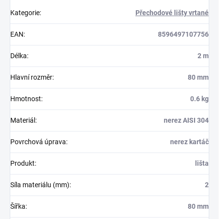
Kategorie
:
Přechodové lišty vrtané
EAN
:
8596497107756
Délka
:
2 m
Hlavní rozměr
:
80 mm
Hmotnost
:
0.6 kg
Materiál
:
nerez AISI 304
Povrchová úprava
:
nerez kartáč
Produkt
:
lišta
Síla materiálu (mm)
:
2
Šířka
:
80 mm