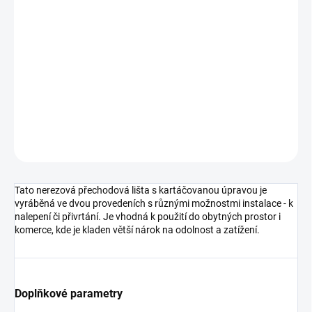
cena:
MOŽNOSTI
DORUČENÍ
−
+
Přidat do košíku
DETAILNÍ INFORMACE
ZEPTAT SE
HLÍDAT
Tato nerezová přechodová lišta s kartáčovanou úpravou je
vyráběná ve dvou provedeních s různými možnostmi instalace - k
nalepení či přivrtání. Je vhodná k použití do obytných prostor i
komerce, kde je kladen větší nárok na odolnost a zatížení.
Doplňkové parametry