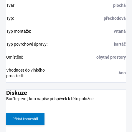
Tvar
:
plochá
Typ
:
přechodová
Typ montáže
:
vrtaná
Typ povrchové úpravy
:
kartáč
Umístění
:
obytné prostory
Vhodnost do vlhkého
Ano
prostředí
:
Diskuze
Buďte první, kdo napíše příspěvek k této položce.
Přidat komentář