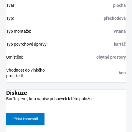
Tvar
:
plochá
Typ
:
přechodová
Typ montáže
:
vrtaná
Typ povrchové úpravy
:
kartáč
Umístění
:
obytné prostory
Vhodnost do vlhkého
Ano
prostředí
:
Diskuze
Buďte první, kdo napíše příspěvek k této položce.
Přidat komentář