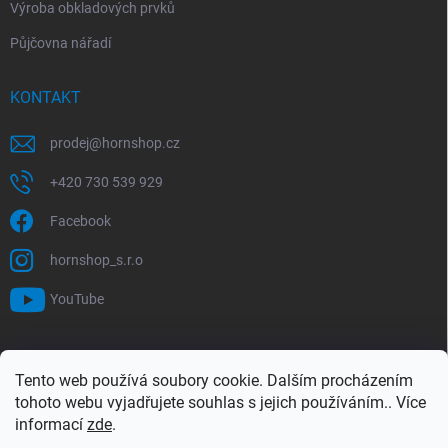
Výroba obkladových prvků
Půjčovna nářadí
KONTAKT
prodej
@
hornshop.cz
+420 730 539 929
Facebook
hornshop_s.r.o
YouTube
VYHLEDÁVÁNÍ
Tento web používá soubory cookie. Dalším procházením
tohoto webu vyjadřujete souhlas s jejich používáním.. Více
Hledat
informací
zde
.