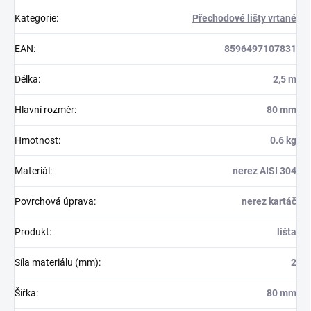
Kategorie
:
Přechodové lišty vrtané
EAN
:
8596497107831
Délka
:
2,5 m
Hlavní rozměr
:
80 mm
Hmotnost
:
0.6 kg
Materiál
:
nerez AISI 304
Povrchová úprava
:
nerez kartáč
Produkt
:
lišta
Síla materiálu (mm)
:
2
Šířka
:
80 mm