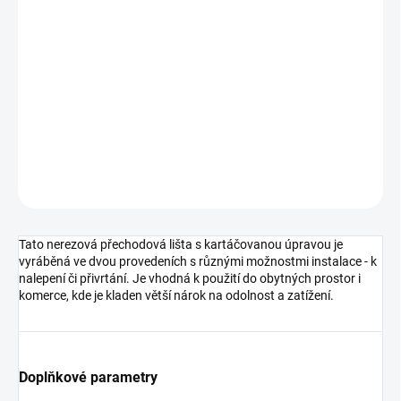
cena:
MOŽNOSTI
DORUČENÍ
−
+
Přidat do košíku
DETAILNÍ INFORMACE
ZEPTAT SE
HLÍDAT
Tato nerezová přechodová lišta s kartáčovanou úpravou je
vyráběná ve dvou provedeních s různými možnostmi instalace - k
nalepení či přivrtání. Je vhodná k použití do obytných prostor i
komerce, kde je kladen větší nárok na odolnost a zatížení.
Doplňkové parametry