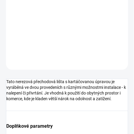
cena:
MOŽNOSTI
DORUČENÍ
−
+
Přidat do košíku
DETAILNÍ INFORMACE
ZEPTAT SE
HLÍDAT
Tato nerezová přechodová lišta s kartáčovanou úpravou je
vyráběná ve dvou provedeních s různými možnostmi instalace - k
nalepení či přivrtání. Je vhodná k použití do obytných prostor i
komerce, kde je kladen větší nárok na odolnost a zatížení.
Doplňkové parametry