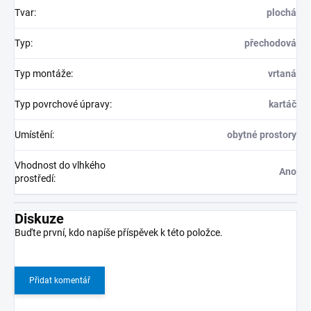
Tvar
:
plochá
Typ
:
přechodová
Typ montáže
:
vrtaná
Typ povrchové úpravy
:
kartáč
Umístění
:
obytné prostory
Vhodnost do vlhkého
Ano
prostředí
:
Diskuze
Buďte první, kdo napíše příspěvek k této položce.
Přidat komentář