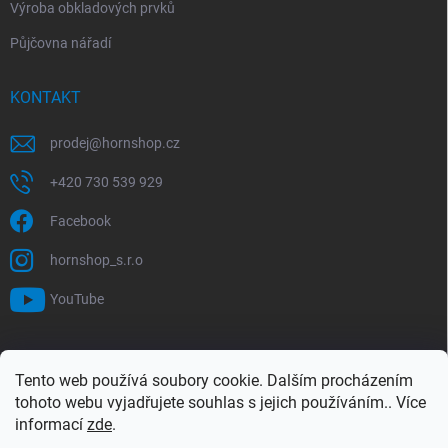
Výroba obkladových prvků
Půjčovna nářadí
KONTAKT
prodej
@
hornshop.cz
+420 730 539 929
Facebook
hornshop_s.r.o
YouTube
VYHLEDÁVÁNÍ
Tento web používá soubory cookie. Dalším procházením
tohoto webu vyjadřujete souhlas s jejich používáním.. Více
Hledat
informací
zde
.