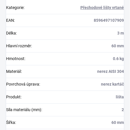
Kategorie
:
Přechodové lišty vrtané
EAN
:
8596497107909
Délka
:
3 m
Hlavní rozměr
:
60 mm
Hmotnost
:
0.6 kg
Materiál
:
nerez AISI 304
Povrchová úprava
:
nerez kartáč
Produkt
:
lišta
Síla materiálu (mm)
:
2
Šířka
:
60 mm