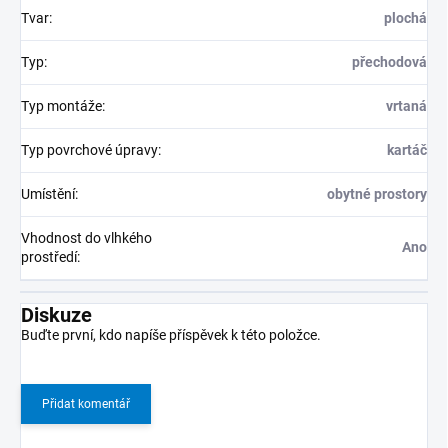
Tvar
:
plochá
Typ
:
přechodová
Typ montáže
:
vrtaná
Typ povrchové úpravy
:
kartáč
Umístění
:
obytné prostory
Vhodnost do vlhkého
Ano
prostředí
:
Diskuze
Buďte první, kdo napíše příspěvek k této položce.
Přidat komentář