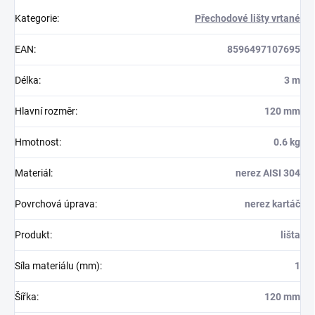
Kategorie
:
Přechodové lišty vrtané
EAN
:
8596497107695
Délka
:
3 m
Hlavní rozměr
:
120 mm
Hmotnost
:
0.6 kg
Materiál
:
nerez AISI 304
Povrchová úprava
:
nerez kartáč
Produkt
:
lišta
Síla materiálu (mm)
:
1
Šířka
:
120 mm