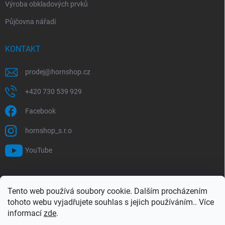
Výroba obkladových prvků
Půjčovna nářadí
KONTAKT
prodej
@
hornshop.cz
+420 730 539 929
Facebook
hornshop_s.r.o
YouTube
VYHLEDÁVÁNÍ
Tento web používá soubory cookie. Dalším procházením
tohoto webu vyjadřujete souhlas s jejich používáním.. Více
Hledat
informací
zde
.