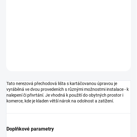
cena:
MOŽNOSTI
DORUČENÍ
−
+
Přidat do košíku
DETAILNÍ INFORMACE
ZEPTAT SE
HLÍDAT
Tato nerezová přechodová lišta s kartáčovanou úpravou je
vyráběná ve dvou provedeních s různými možnostmi instalace - k
nalepení či přivrtání. Je vhodná k použití do obytných prostor i
komerce, kde je kladen větší nárok na odolnost a zatížení.
Doplňkové parametry