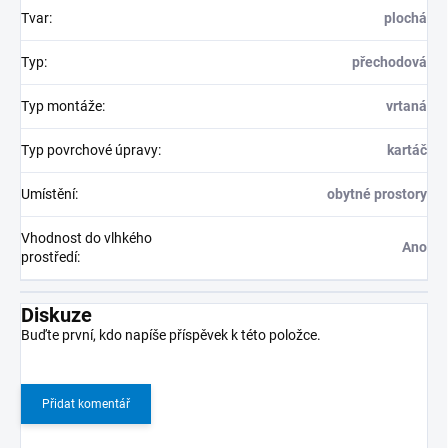
Tvar
:
plochá
Typ
:
přechodová
Typ montáže
:
vrtaná
Typ povrchové úpravy
:
kartáč
Umístění
:
obytné prostory
Vhodnost do vlhkého
Ano
prostředí
:
Diskuze
Buďte první, kdo napíše příspěvek k této položce.
Přidat komentář