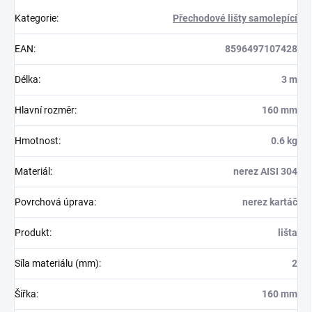
Kategorie
:
Přechodové lišty samolepící
EAN
:
8596497107428
Délka
:
3 m
Hlavní rozměr
:
160 mm
Hmotnost
:
0.6 kg
Materiál
:
nerez AISI 304
Povrchová úprava
:
nerez kartáč
Produkt
:
lišta
Síla materiálu (mm)
:
2
Šířka
:
160 mm