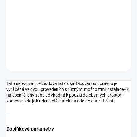
cena:
MOŽNOSTI
DORUČENÍ
−
+
Přidat do košíku
DETAILNÍ INFORMACE
ZEPTAT SE
HLÍDAT
Tato nerezová přechodová lišta s kartáčovanou úpravou je
vyráběná ve dvou provedeních s různými možnostmi instalace - k
nalepení či přivrtání. Je vhodná k použití do obytných prostor i
komerce, kde je kladen větší nárok na odolnost a zatížení.
Doplňkové parametry