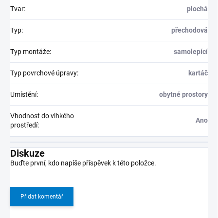
Tvar
:
plochá
Typ
:
přechodová
Typ montáže
:
samolepící
Typ povrchové úpravy
:
kartáč
Umístění
:
obytné prostory
Vhodnost do vlhkého
Ano
prostředí
:
Diskuze
Buďte první, kdo napíše příspěvek k této položce.
Přidat komentář