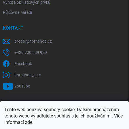
Výroba obkladových prvků
Půjčovna nářadí
KONTAKT
prodej
@
hornshop.cz
+420 730 539 929
Facebook
hornshop_s.r.o
YouTube
VYHLEDÁVÁNÍ
Tento web používá soubory cookie. Dalším procházením
tohoto webu vyjadřujete souhlas s jejich používáním.. Více
Hledat
informací
zde
.