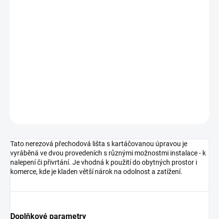
DORUČIT DO:
7.8.2026
MOŽNOSTI
DORUČENÍ
−
+
Přidat do košíku
DETAILNÍ INFORMACE
ZEPTAT SE
HLÍDAT
Tato nerezová přechodová lišta s kartáčovanou úpravou je
vyráběná ve dvou provedeních s různými možnostmi instalace - k
nalepení či přivrtání. Je vhodná k použití do obytných prostor i
komerce, kde je kladen větší nárok na odolnost a zatížení.
Doplňkové parametry