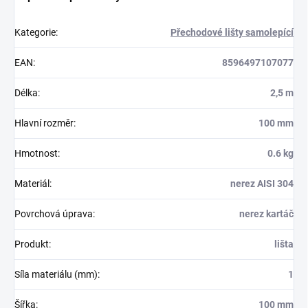
Kategorie
:
Přechodové lišty samolepící
EAN
:
8596497107077
Délka
:
2,5 m
Hlavní rozměr
:
100 mm
Hmotnost
:
0.6 kg
Materiál
:
nerez AISI 304
Povrchová úprava
:
nerez kartáč
Produkt
:
lišta
Síla materiálu (mm)
:
1
Šířka
:
100 mm