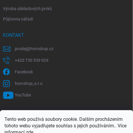
Výroba obkladových prvků
Půjčovna nářadí
KONTAKT
prodej
@
hornshop.cz
+420 730 539 929
Facebook
hornshop_s.r.o
YouTube
VYHLEDÁVÁNÍ
Tento web používá soubory cookie. Dalším procházením
tohoto webu vyjadřujete souhlas s jejich používáním.. Více
Hledat
informací
zde
.