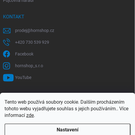
Půjčovna nářadí
KONTAKT
prodej
@
hornshop.cz
+420 730 539 929
Facebook
hornshop_s.r.o
YouTube
VYHLEDÁVÁNÍ
Tento web používá soubory cookie. Dalším procházením
tohoto webu vyjadřujete souhlas s jejich používáním.. Více
Hledat
informací
zde
.
Nastavení