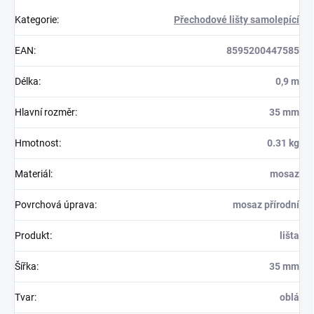
Kategorie
:
Přechodové lišty samolepící
EAN
:
8595200447585
Délka
:
0,9 m
Hlavní rozměr
:
35 mm
Hmotnost
:
0.31 kg
Materiál
:
mosaz
Povrchová úprava
:
mosaz přírodní
Produkt
:
lišta
Šířka
:
35 mm
Tvar
:
oblá