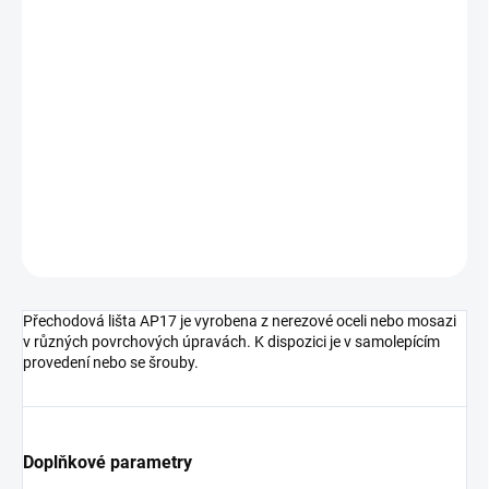
DORUČIT DO:
11.8.2026
MOŽNOSTI
DORUČENÍ
−
+
Přidat do košíku
DETAILNÍ INFORMACE
ZEPTAT SE
HLÍDAT
Přechodová lišta AP17 je vyrobena z nerezové oceli nebo mosazi
v různých povrchových úpravách. K dispozici je v samolepícím
provedení nebo se šrouby.
Doplňkové parametry