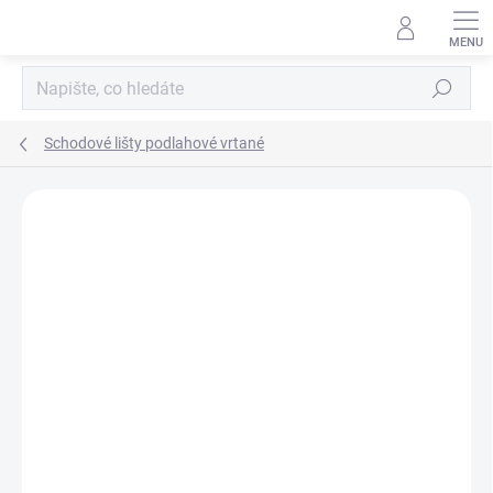
Přejít
na
obsah
Hledat
Schodové lišty podlahové vrtané
Podrobnosti hodnocení
Neohodnoceno