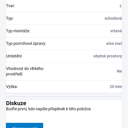
Tvar
:
L
Typ
:
schodová
Typ montáže
:
vrtaná
Typ povrchové úpravy
:
elox mat
Umístění
:
obytné prostory
Vhodnost do vlhkého
Ne
prostředí
:
Výška
:
20 mm
Diskuze
Buďte první, kdo napíše příspěvek k této položce.