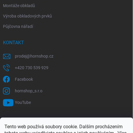
Montáže obkladů
Výroba obkladových prvků
Půjčovna nářadí
KONTAKT
prodej
@
hornshop.cz
+420 730 539 929
Facebook
hornshop_s.r.o
YouTube
VYHLEDÁVÁNÍ
Tento web používá soubory cookie. Dalším procházením