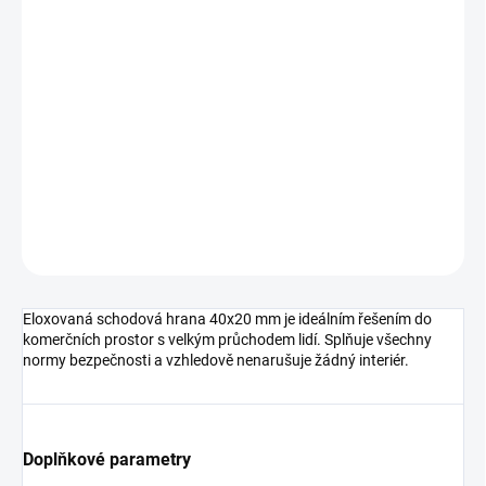
DORUČIT DO:
11.8.2026
MOŽNOSTI
DORUČENÍ
−
+
Přidat do košíku
DETAILNÍ INFORMACE
ZEPTAT SE
HLÍDAT
Eloxovaná schodová hrana 40x20 mm je ideálním řešením do
komerčních prostor s velkým průchodem lidí. Splňuje všechny
normy bezpečnosti a vzhledově nenarušuje žádný interiér.
Doplňkové parametry