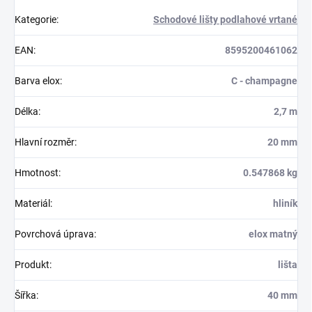
Kategorie
:
Schodové lišty podlahové vrtané
EAN
:
8595200461062
Barva elox
:
C - champagne
Délka
:
2,7 m
Hlavní rozměr
:
20 mm
Hmotnost
:
0.547868 kg
Materiál
:
hliník
Povrchová úprava
:
elox matný
Produkt
:
lišta
Šířka
:
40 mm