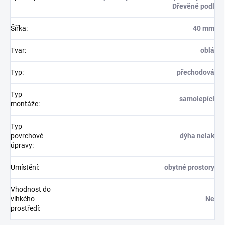
Dřevěné podl
Šířka
:
40 mm
Tvar
:
oblá
Typ
:
přechodová
Typ
samolepící
montáže
:
Typ
povrchové
dýha nelak
úpravy
:
Umístění
:
obytné prostory
Vhodnost do
vlhkého
Ne
prostředí
: