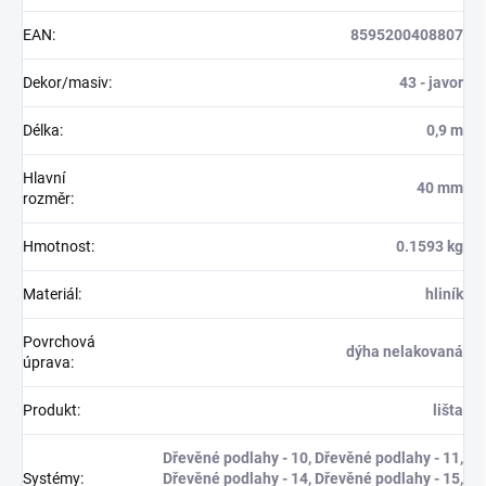
EAN
:
8595200408807
Dekor/masiv
:
43 - javor
Délka
:
0,9 m
Hlavní
40 mm
rozměr
:
Hmotnost
:
0.1593 kg
Materiál
:
hliník
Povrchová
dýha nelakovaná
úprava
:
Produkt
:
lišta
Dřevěné podlahy - 10, Dřevěné podlahy - 11,
Systémy
:
Dřevěné podlahy - 14, Dřevěné podlahy - 15,