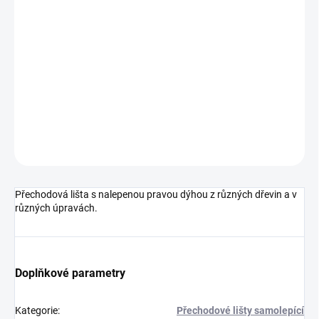
cena:
MOŽNOSTI
DORUČENÍ
−
+
Přidat do košíku
DETAILNÍ INFORMACE
ZEPTAT SE
HLÍDAT
Přechodová lišta s nalepenou pravou dýhou z různých dřevin a v
různých úpravách.
Doplňkové parametry
Kategorie
:
Přechodové lišty samolepící