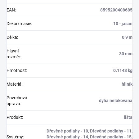
EAN
:
8595200408685
Dekor/masiv
:
10 - jasan
Délka
:
0,9 m
Hlavní
30 mm
rozměr
:
Hmotnost
:
0.1143 kg
Materiál
:
hliník
Povrchová
dýha nelakovaná
úprava
:
Produkt
:
lišta
Dřevěné podlahy - 10, Dřevěné podlahy - 11,
Systémy
:
Dřevěné podlahy - 14, Dřevěné podlahy - 15,