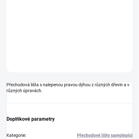
cena:
MOŽNOSTI
DORUČENÍ
−
+
Přidat do košíku
DETAILNÍ INFORMACE
ZEPTAT SE
HLÍDAT
Přechodová lišta s nalepenou pravou dýhou z různých dřevin a v
různých úpravách.
Doplňkové parametry
Kategorie
:
Přechodové lišty samolepící