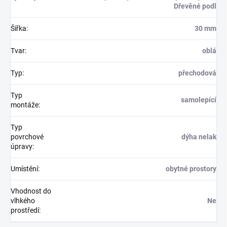
Dřevěné podl
Šířka
:
30 mm
Tvar
:
oblá
Typ
:
přechodová
Typ
samolepící
montáže
:
Typ
povrchové
dýha nelak
úpravy
:
Umístění
:
obytné prostory
Vhodnost do
vlhkého
Ne
prostředí
: