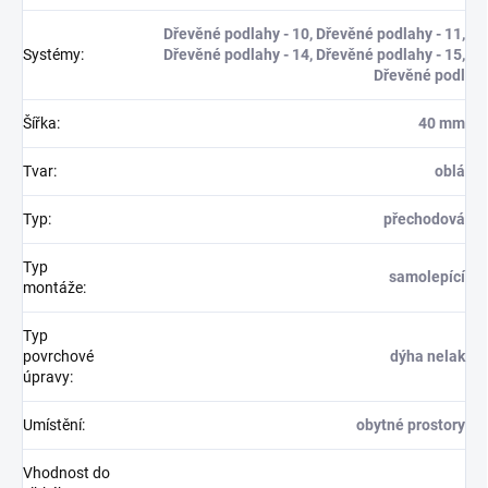
Dřevěné podlahy - 10, Dřevěné podlahy - 11,
Systémy
:
Dřevěné podlahy - 14, Dřevěné podlahy - 15,
Dřevěné podl
Šířka
:
40 mm
Tvar
:
oblá
Typ
:
přechodová
Typ
samolepící
montáže
:
Typ
povrchové
dýha nelak
úpravy
:
Umístění
:
obytné prostory
Vhodnost do