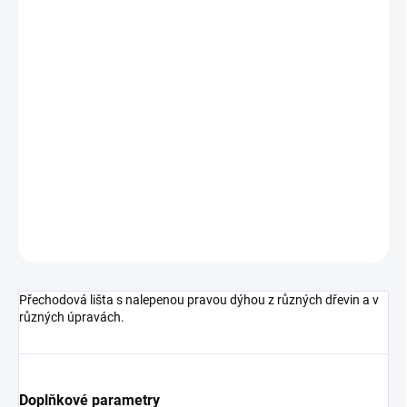
cena:
MŮŽEME
DORUČIT DO:
11.8.2026
MOŽNOSTI
DORUČENÍ
−
+
Přidat do košíku
DETAILNÍ INFORMACE
ZEPTAT SE
HLÍDAT
Přechodová lišta s nalepenou pravou dýhou z různých dřevin a v
různých úpravách.
Doplňkové parametry