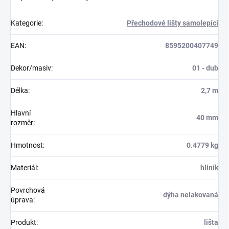
Kategorie
:
Přechodové lišty samolepící
EAN
:
8595200407749
Dekor/masiv
:
01 - dub
Délka
:
2,7 m
Hlavní
40 mm
rozměr
:
Hmotnost
:
0.4779 kg
Materiál
:
hliník
Povrchová
dýha nelakovaná
úprava
:
Produkt
:
lišta