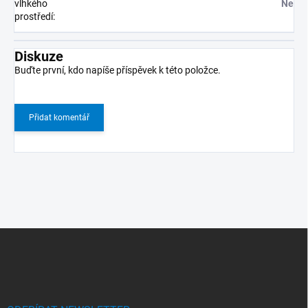
vlhkého
Ne
prostředí
:
Diskuze
Buďte první, kdo napíše příspěvek k této položce.
Přidat komentář
Z
á
p
a
t