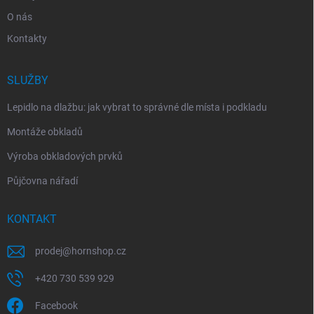
O nás
Kontakty
SLUŽBY
Lepidlo na dlažbu: jak vybrat to správné dle místa i podkladu
Montáže obkladů
Výroba obkladových prvků
Půjčovna nářadí
KONTAKT
prodej
@
hornshop.cz
+420 730 539 929
Facebook